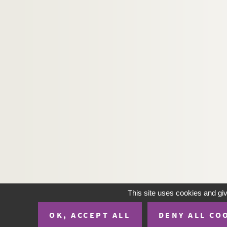
Ms 3362. Marcel Schwob.
Moeurs des Diurnale
Ms 3363. Marcel Schwob.
La Croisade des enfan
Ms 3364. Marcel Schwob. La Lampe de Psych
Ms 3365. Marcel Schwob.
Lettres à Valmont
Ms 3366. Marcel Schwob et Georges Guieysse.
E
Ms 3367. Marcel Schwob. [Projets de jeunesse
Ms 3368. Lettres de Marcel Schwob à Georges Gui
Ms 3369. Lettres de Georges Schwob à son fils, M
Ms 3370. Lettres de Mathilde Schwob à son fils, 
Ms 3371. Lettres de Maurice Schwob à son frère
Ms 3372. Lettres de Mathilde Schwob et de Ma
Ms 3373 - 3385. Correspondance de Marcel 
This site uses cookies and gi
Ms 3386. Bernard Roy et Rémy Ménoret.
La Cô
OK, ACCEPT ALL
DENY ALL CO
Ms 3387. Bernard Roy. Julienne David