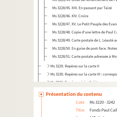
Ms 3228/45. XIII. En passant par Taizé
Ms 3228/46. XIV. Croire
Ms 3228/47. XV. Le Petit Peuple des Eva
Ms 3228/48. Copie d'une lettre de Paul Ca
Ms 3228/49. Carte postale de L. Léauté
Ms 3228/50. En guise de post-face. Note
Ms 3228/51. Carte postale adressée à M
Ms 3229. Repères sur la carte II
Ms 3230. Repères sur la carte III : corres
Ms 3231. Essais, poésie, théâtre, romans,
Ms 3232. Livre de bord du poste centra
Présentation du contenu
Ms 3233. Oeuvres poétiques, locutions na
Cote
Ms 3220 - 3242
Ms 3234. Paul Caillaud et Alfred Renoux.
Titre
Fonds Paul Cai
Ms 3235. Oeuvres d'Alfred Renoux : corr
e