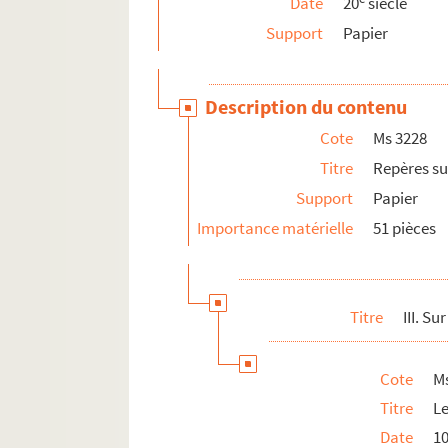
Date
20
siècle
Ms 3228/50. En guise de post-face. Note
Support
Papier
Ms 3228/51. Carte postale adressée à M
Ms 3229. Repères sur la carte II
Description du contenu
Ms 3230. Repères sur la carte III : corres
Cote
Ms 3228
Ms 3231. Essais, poésie, théâtre, romans,
Titre
Repères sur
Ms 3232. Livre de bord du poste centra
Support
Papier
Ms 3233. Oeuvres poétiques, locutions na
Importance matérielle
51 pièces
Ms 3234. Paul Caillaud et Alfred Renoux.
Ms 3235. Oeuvres d'Alfred Renoux : corr
Ms 3236. De la duchesse Anne à Elisa merc
Titre
III. Su
e
Ms 3237. Repères sur la carte, 2
série
e
Ms 3238. Repères sur la carte, 2
série (sui
Cote
M
e
Ms 3239. Repères sur la carte, 2
série (su
Titre
Le
e
Ms 3240. Repères sur la carte, 2
série (sui
Date
10