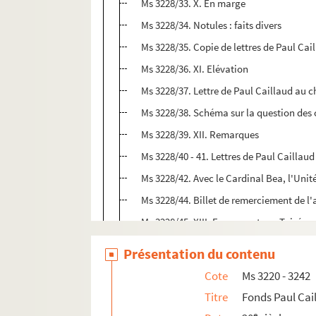
Ms 3228/33. X. En marge
Ms 3228/34. Notules : faits divers
Ms 3228/35. Copie de lettres de Paul Cai
Ms 3228/36. XI. Elévation
Ms 3228/37. Lettre de Paul Caillaud au c
Ms 3228/38. Schéma sur la question des 
Ms 3228/39. XII. Remarques
Ms 3228/40 - 41. Lettres de Paul Caillau
Ms 3228/42. Avec le Cardinal Bea, l'Unit
Ms 3228/44. Billet de remerciement de l
Ms 3228/45. XIII. En passant par Taizé
Ms 3228/46. XIV. Croire
Présentation du contenu
Ms 3228/47. XV. Le Petit Peuple des Eva
Cote
Ms 3220 - 3242
Ms 3228/48. Copie d'une lettre de Paul Ca
Titre
Fonds Paul Cai
Ms 3228/49. Carte postale de L. Léauté
e