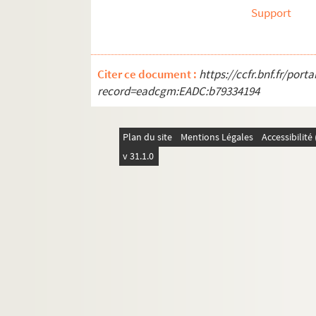
Ms 3241. Une vie : I. Sonnets
Support
Ms 3242. Une vie : II. Consonnances diverses
Ms 3243. Emile Boissier. Oeuvres poétiques e
Citer ce document :
https://ccfr.bnf.fr/por
Ms 3244. Dossier Dominique Caillé. Oeuvres 
record=eadcgm:EADC:b79334194
Ms 3245. Eugène Lambert. Théâtre
Ms 3246. Eloi Guitteny.
Vieux usages, vieilles c
Plan du site
Mentions Légales
Accessibilit
Ms 3247. Cartes de visite adressées à Georges 
v 31.1.0
Ms 3248. Dossier Positivisme
Ms 3249. Correspondance d'écrivains conte
Ms 3250. Pièces relatives à la religion
e
e
Ms 3251. Textes d'écrivains des XIX
et XX
siè
Ms 3252. Auguste Garnier. Vertou : histoire, av
Ms 3253. Correspondance diverse
Ms 3254. Correspondance diverse