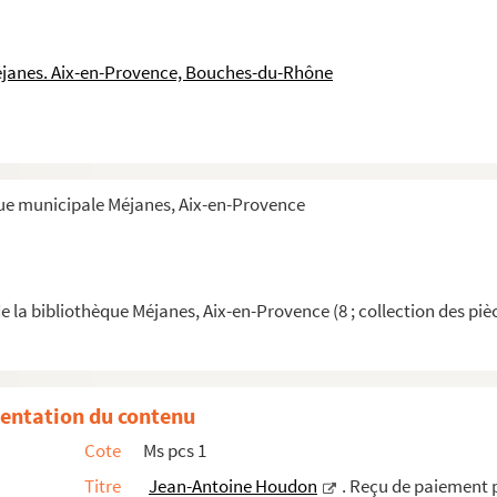
éjanes. Aix-en-Provence, Bouches-du-Rhône
que municipale Méjanes, Aix-en-Provence
e la bibliothèque Méjanes, Aix-en-Provence (8 ; collection des piè
entation du contenu
Cote
Ms pcs 1
commande du buste du marquis de Méjanes
Titre
Jean-Antoine Houdon
. Reçu de paiement
herlant