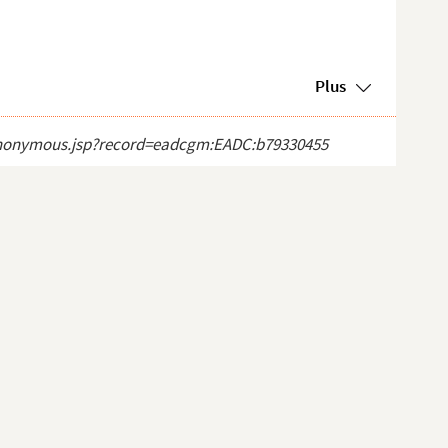
Plus
ct_anonymous.jsp?record=eadcgm:EADC:b79330455