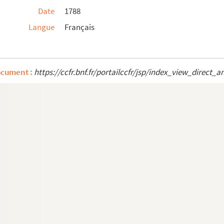
Date
1788
Langue
Français
ocument :
https://ccfr.bnf.fr/portailccfr/jsp/index_view_dire
fèvre
fèvre
ées en 1790 dans le local qu'occupait autrefois ...
philo-gastr-harmonique
e la famille de Valbelle
'Italie connu... noms de Ferro, ou Ferry"
ené d'Anjou à Bertrand de Rosset
esc, né en 1580 et mort en 1637
rellet pour sa charge de secrétaire du Roi en la ...
tations