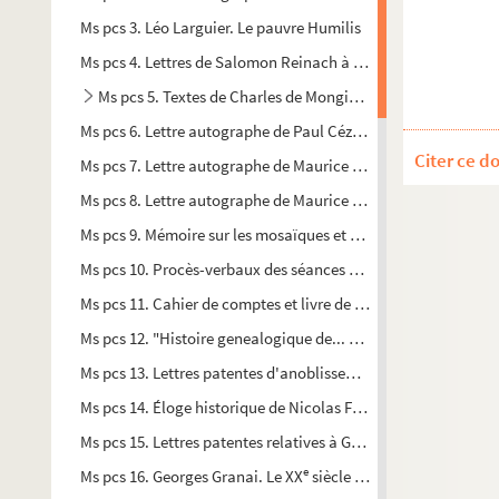
Ms pcs 3. Léo Larguier. Le pauvre Humilis
Ms pcs 4. Lettres de Salomon Reinach à Liane de Pougy
Ms pcs 5. Textes de Charles de Mongins-Roquefort
Ms pcs 6. Lettre autographe de Paul Cézanne à Claude Monet
Citer ce d
Ms pcs 7. Lettre autographe de Maurice Blondel à Frédéric Le
Ms pcs 8. Lettre autographe de Maurice Blondel à Frédéric Le
Ms pcs 9. Mémoire sur les mosaïques et autres antiquités trouv
Ms pcs 10. Procès-verbaux des séances de la société amico-
Ms pcs 11. Cahier de comptes et livre de raison d'un membre d
Ms pcs 12. "Histoire genealogique de... Des Ferre originaire d
Ms pcs 13. Lettres patentes d'anoblissement concédées par R
Ms pcs 14. Éloge historique de Nicolas Fabri seigneur de Peyr
Ms pcs 15. Lettres patentes relatives à Gaspard Nicolas de Mau
e
Ms pcs 16. Georges Granai. Le XX
siècle : Permanences et Mu