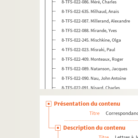
8-TFS-022-086. Méré, Charles
8-TFS-022-635. Milhaud, Anaïs
8-TFS-022-087. Millerand, Alexandre
8-TFS-022-088. Mirande, Yves
8-TFS-022-245. Mischkine, Olga
4-TFS-022-023. Misraki, Paul
8-TFS-022-409. Monteaux, Roger
8-TFS-022-089. Natanson, Jacques
8-TFS-022-090. Nau, John Antoine
8-TFS-022-091. Nisard, Charles
8-TFS-022-092. Noailles, Anna de
Présentation du contenu
8-TFS-022-093. Nolhac, Pierre de
Titre
Correspondan
8-TFS-022-094. Nordau, Max
8-TFS-022-422. Otero, Caroline
Description du contenu
4-TFS-022-210. Parias, Louis-Henri
Titre
Lettres à 