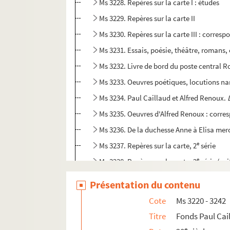
Ms 3228. Repères sur la carte I : études
Ms 3229. Repères sur la carte II
Ms 3230. Repères sur la carte III : corres
Ms 3231. Essais, poésie, théâtre, romans,
Ms 3232. Livre de bord du poste centra
Ms 3233. Oeuvres poétiques, locutions na
Ms 3234. Paul Caillaud et Alfred Renoux.
Ms 3235. Oeuvres d'Alfred Renoux : corr
Ms 3236. De la duchesse Anne à Elisa merc
e
Ms 3237. Repères sur la carte, 2
série
e
Ms 3238. Repères sur la carte, 2
série (sui
e
Ms 3239. Repères sur la carte, 2
série (su
Présentation du contenu
e
Ms 3240. Repères sur la carte, 2
série (sui
Cote
Ms 3220 - 3242
Ms 3241. Une vie : I. Sonnets
Titre
Fonds Paul Cai
Ms 3242. Une vie : II. Consonnances diverses
e