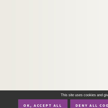
Ms 3371. Lettres de Maurice Schwob à son frère
Ms 3372. Lettres de Mathilde Schwob et de Ma
Ms 3373 - 3385. Correspondance de Marcel 
Ms 3386. Bernard Roy et Rémy Ménoret.
La Cô
Ms 3387. Bernard Roy. Julienne David
Ms 3388. Bernard Roy.
La vie aventureuse de 
Ms 3389. Bernard Roy.
L'Action de grâce
(pièce e
Ms 3390. Bernard Roy.
Alphonsine
(comédie en u
Ms 3391. Bernard Roy et C.Fortin.
Colette et la 
Ms 3392. Bernard Roy.
Comment les esprits vienn
Ms 3393. Bernard Roy.
L'Esprit du Large
(pièce e
Ms 3394. Bernard Roy.
Fanny
(pièce en deux act
This site uses cookies and gi
Ms 3395. Bernard Roy.
Masque d'étain
(drame en
Ms 3396. Bernard Roy.
Occasions
OK, ACCEPT ALL
DENY ALL CO