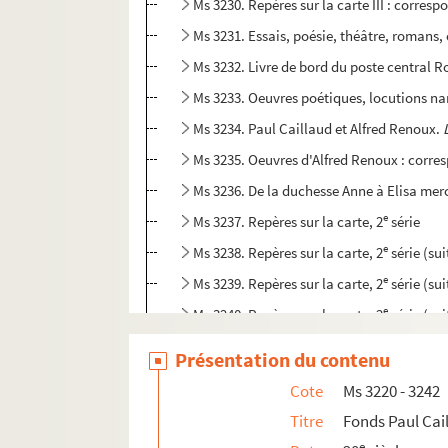
Ms 3230. Repères sur la carte III : corres
Ms 3231. Essais, poésie, théâtre, romans,
Ms 3232. Livre de bord du poste centra
Ms 3233. Oeuvres poétiques, locutions na
Ms 3234. Paul Caillaud et Alfred Renoux.
Ms 3235. Oeuvres d'Alfred Renoux : corr
Ms 3236. De la duchesse Anne à Elisa merc
e
Ms 3237. Repères sur la carte, 2
série
e
Ms 3238. Repères sur la carte, 2
série (sui
e
Ms 3239. Repères sur la carte, 2
série (su
e
Ms 3240. Repères sur la carte, 2
série (sui
Ms 3241. Une vie : I. Sonnets
Présentation du contenu
Ms 3242. Une vie : II. Consonnances diverses
Cote
Ms 3220 - 3242
Ms 3243. Emile Boissier. Oeuvres poétiques e
Titre
Fonds Paul Cai
Ms 3244. Dossier Dominique Caillé. Oeuvres 
e