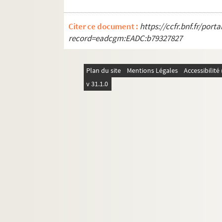
Ms 3252. Auguste Garnier. Vertou : histoire, av
Ms 3253. Correspondance diverse
Citer ce document :
https://ccfr.bnf.fr/por
record=eadcgm:EADC:b79327827
Ms 3254. Correspondance diverse
Ms 3255. Joseph Le Floc'h. Les recueils de cha
Ms 3256. Georges Filiol de Raimond. Correspon
Plan du site
Mentions Légales
Accessibilit
Ms 3257. Amélie Darassus. Cours complet d'inst
v 31.1.0
Ms 3258. Lettres du docteur Ange Guépin à sa s
Ms 3259. Lettre de Jacques Fauvet à Marie-Anni
Ms 3260. Dossier Charles Loyson : copies dive
Ms 3261. Textes historiques divers
Ms 3262. Copies de pièces relatives à Bonave
Ms 3263. Documents concernant la famille Be
e
e
Ms 3264. Lettres diverses des 19
et 20
siècles
Ms 3265. Documents sur la Chouannerie et le
Ms 3266. Fonds Joseph Rousse