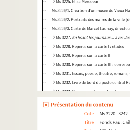
Ms 3225. Elisa Mercoeur
Ms 3226/1. Création d'un musée du Vieux Na
Ms 3226/2. Portraits des maires de la ville [
Ms 3226/3. Carte de Marcel Launay, directeur 
Ms 3227.
En lisant les journaux... avec J
Ms 3228. Repères sur la carte I : études
Ms 3229. Repères sur la carte II
Ms 3230. Repères sur la carte III : corres
Ms 3231. Essais, poésie, théâtre, romans,
Ms 3232. Livre de bord du poste centra
Ms 3233. Oeuvres poétiques, locutions na
Ms 3234. Paul Caillaud et Alfred Renoux.
Présentation du contenu
Ms 3235. Oeuvres d'Alfred Renoux : corr
Cote
Ms 3220 - 3242
Ms 3236. De la duchesse Anne à Elisa merc
Titre
Fonds Paul Cai
e
Ms 3237. Repères sur la carte, 2
série
e