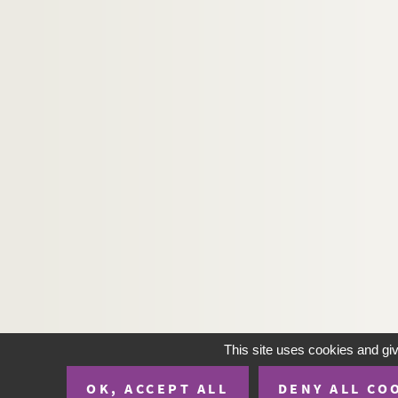
Ms 3364. Marcel Schwob. La Lampe de Psych
Ms 3365. Marcel Schwob.
Lettres à Valmont
Ms 3366. Marcel Schwob et Georges Guieysse.
E
Ms 3367. Marcel Schwob. [Projets de jeunesse
Ms 3368. Lettres de Marcel Schwob à Georges Gui
Ms 3369. Lettres de Georges Schwob à son fils, M
Ms 3370. Lettres de Mathilde Schwob à son fils, 
Ms 3371. Lettres de Maurice Schwob à son frère
Ms 3372. Lettres de Mathilde Schwob et de Ma
Ms 3373 - 3385. Correspondance de Marcel 
Ms 3386. Bernard Roy et Rémy Ménoret.
La Cô
Ms 3387. Bernard Roy. Julienne David
This site uses cookies and gi
Ms 3388. Bernard Roy.
La vie aventureuse de 
Ms 3389. Bernard Roy.
L'Action de grâce
(pièce e
OK, ACCEPT ALL
DENY ALL CO