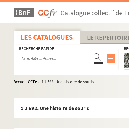
1 J 562. Village de France - Village basque
Catalogue collectif de F
1 J 563. Les graines d'or
1 J 564. Je construis Paris (Exposition de 1937)
1 J 565. Ombres chinoises
LES CATALOGUES
LE RÉPERTOIR
1 J 566. Le cirque animé
RECHERCHE RAPIDE
RE
1 J 567. Jeu des cris et des bruits
1 J 568. Ma maison / Mon école
1 J 569. Martin-pêcheur
1 J 570. Modelage
Accueil CCFr
1 J 592. Une histoire de souris
>
1 J 571. Panorama de la côte
1 J 572. Panorama de la montagne
1 J 573. Reptiles
1 J 592. Une histoire de souris
1 J 574. Villages de France - Village d'Alsace
1 J 575. Cigalou