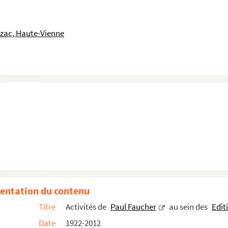
uzac, Haute-Vienne
nier
entation du contenu
Titre
Activités de
Paul Faucher
au sein des
Edit
Date
1922-2012