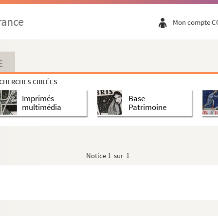
rance
Mon compte C
E
CHERCHES CIBLÉES
Imprimés
Base
multimédia
Patrimoine
Notice
1 sur 1