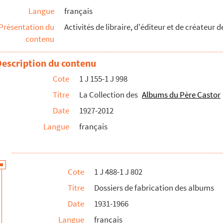
Langue
français
Présentation du
Activités de libraire, d'éditeur et de créateur d
contenu
Description du contenu
Cote
1 J 155-1 J 998
Titre
La Collection des
Albums du Père Castor
Date
1927-2012
Langue
français
Cote
1 J 488-1 J 802
Titre
Dossiers de fabrication des albums
Date
1931-1966
Langue
français