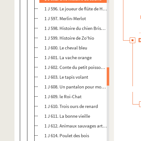
1 J 596. Le joueur de flûte de Hamelin
1 J 597. Merlin-Merlot
1 J 598. Histoire du chien Brisquet
1 J 599. Histoire de Zo'hio
1 J 600. Le cheval bleu
1 J 601. La vache orange
1 J 602. Conte du petit poisson d'or
1 J 603. Le tapis volant
1 J 608. Un pantalon pour mon ânon
1 J 609. le Roi-Chat
1 J 610. Trois ours de renard
1 J 611. La bonne vieille
1 J 612. Animaux sauvages articulés
1 J 614. Poulet des bois