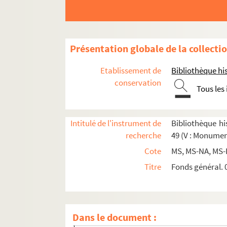
Présentation globale de la collecti
Etablissement de
Bibliothèque his
conservation
Tous les
Intitulé de l'instrument de
Bibliothèque his
recherche
49 (V : Monumen
Cote
MS, MS-NA, MS-
Section A : séries 42 à 45, Monuments publics
Titre
Fonds général. 0
Section B : série 46, Hôtels, maisons et édific
Section C : série 47, Travaux de Paris : édilit
Section D : séries 48 et 49, Architectes, architec
Dans le document :
Série 48, Œuvres d'architectes, publications