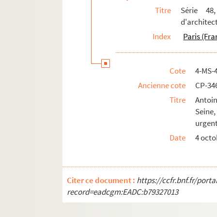
Titre
Série 48
d'architec
Index
Paris (Fra
Cote
4-MS-
Ancienne cote
CP-34
Titre
Antoin
Seine,
urgent
Date
4 octo
Citer ce document :
https://ccfr.bnf.fr/por
record=eadcgm:EADC:b79327013