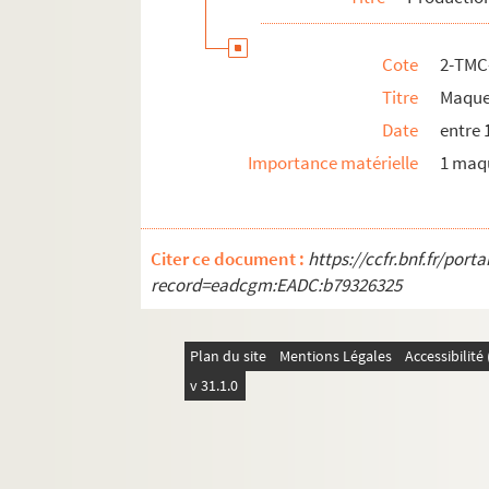
Cote
2-TMC
Titre
Maquet
Date
entre 
Importance matérielle
1 maq
Citer ce document :
https://ccfr.bnf.fr/por
record=eadcgm:EADC:b79326325
Plan du site
Mentions Légales
Accessibilit
v 31.1.0