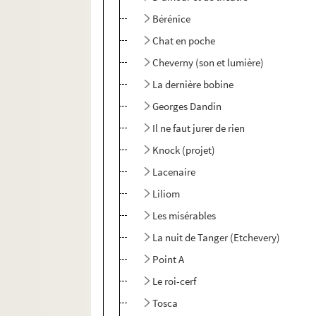
Bérénice
Chat en poche
Cheverny (son et lumière)
La dernière bobine
Georges Dandin
Il ne faut jurer de rien
Knock (projet)
Lacenaire
Liliom
Les misérables
La nuit de Tanger (Etchevery)
Point A
Le roi-cerf
Tosca