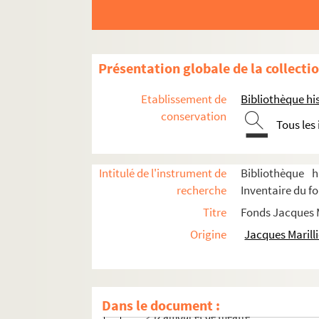
Biographie
Scénographies pour le théâtre et l'opéra
Présentation globale de la collecti
Années 1947-1959
Etablissement de
Bibliothèque his
Années 1960-1969
conservation
Tous les
Années 1970-1979
Années 1980-1989
Intitulé de l'instrument de
Bibliothèque h
Années 1990-1998
recherche
Inventaire du fo
Productions non identifiées
Titre
Fonds Jacques M
Les amants turcs
Origine
Jacques Marilli
L'archipel Lenoir
Le barbier de Séville (Cochet)
Le carrosse du Saint-Sacrement
Dans le document :
D'amour et de théâtre