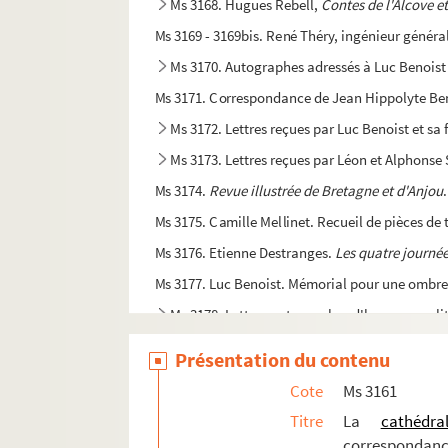
Ms 3168. Hugues Rebell,
Contes de l'Alcove e
Ms 3169 - 3169bis. René Théry, ingénieur génér
Ms 3170. Autographes adressés à Luc Benoist
Ms 3171. Correspondance de Jean Hippolyte Be
Ms 3172. Lettres reçues par Luc Benoist et sa 
Ms 3173. Lettres reçues par Léon et Alphonse
Ms 3174.
Revue illustrée de Bretagne et d'Anjou
Ms 3175. Camille Mellinet. Recueil de pièces de 
Ms 3176. Etienne Destranges.
Les quatre journé
Ms 3177. Luc Benoist. Mémorial pour une ombr
Ms 3178. Lettres autographes d'hommes polit
Ms 3179. Lettre à Monsieur le Directeur du Popul
Présentation du contenu
Ms 3186. Livre de comptes de Pierre et François 
Cote
Ms 3161
Ms 3187. Francis Bougouin. Estienne Larchier, p
Titre
La
cathédr
Ms 3188 - 3191. E. Des Buttes. Oeuvre
correspondan