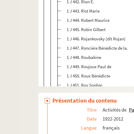
1 J 442. Rion E.
1 J 443. Rist Marie
1 J 444. Robert Maurice
1 J 445. Robin Gilbert
1 J 446. Rojankovsky (dit Rojan)
1 J 447. Roncière Bénédicte de la.
1 J 448. Roubakine
1 J 449. Roujoux Paul de
1 J 450. Roux Bénédicte
1 J 451. Roy Sophie
1 J 452. Rozsaffy Etienne
Présentation du contenu
1 J 453. Samivel
Titre
Activités de
Pa
1 J 454. Schiffrin Jacques
Date
1922-2012
1 J 455. Seguin Edouard
Langue
français
1 J 456. Simon Romain