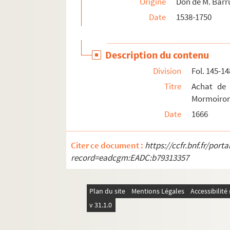
Origine
Don de M. Barr
Date
1538-1750
Description du contenu
Division
Fol. 145-14
Titre
Achat de
Mormoiro
Date
1666
Citer ce document :
https://ccfr.bnf.fr/por
record=eadcgm:EADC:b79313357
Plan du site
Mentions Légales
Accessibilit
v 31.1.0