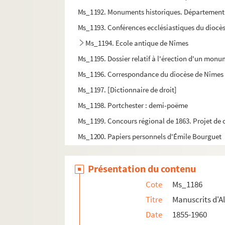
Ms_1192. Monuments historiques. Département 
Ms_1193. Conférences ecclésiastiques du diocè
Ms_1194. Ecole antique de Nîmes
Ms_1195. Dossier relatif à l'érection d'un mon
Ms_1196. Correspondance du diocèse de Nîmes
Ms_1197. [Dictionnaire de droit]
Ms_1198. Portchester : demi-poëme
Ms_1199. Concours régional de 1863. Projet de 
Ms_1200. Papiers personnels d'Émile Bourguet
Ms_1201. Papiers de J. Marcellin-Estibal
Présentation du contenu
Ms_1202. Billets de représentation d'enfants t
Ms_1203. Notes et poésies par J. A. D. de Vassen
Cote
Ms_1186
Ms_1204. Pièces intéressants l'histoire de la R
Titre
Manuscrits d'A
Date
1855-1960
Ms_1205. Ordonnance délivrée à Anduze par le 