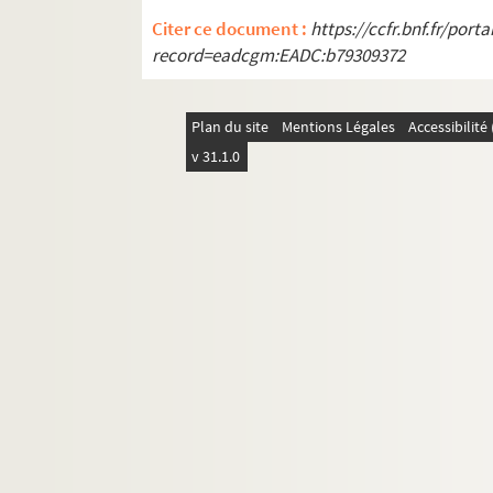
Citer ce document :
https://ccfr.bnf.fr/por
record=eadcgm:EADC:b79309372
Plan du site
Mentions Légales
Accessibilit
v 31.1.0