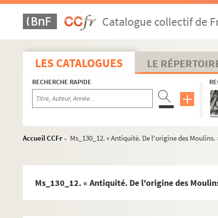
Catalogue collectif de F
LES CATALOGUES
LE RÉPERTOIR
Ms_76-1218. Travaux et papiers personnels de Jean-Franço
RECHERCHE RAPIDE
RE
Ms_75-351. Manuscrits copiés par Séguier.
Ms_61-459. Autres recueils Séguier
Ms_61. Recueil Séguier n° 14.
Accueil CCFr
Ms_130_12. « Antiquité. De l'origine des Moulins. 
>
Ms_66. Recueil Séguier n° 18.
Ms_72. Recueil Séguier n° 4.
Ms_92. Recueil Séguier n° 19.
Ms_130_12. « Antiquité. De l'origine des Moulins
Ms_98. Recueil Séguier n° 27.
Ms_122. Recueil Séguier n° 2. — Table en tête.