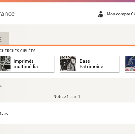
rance
Mon compte C
E
is Séguier
CHERCHES CIBLÉES
Imprimés
Base
multimédia
Patrimoine
».
Notice
1 sur 1
. ».