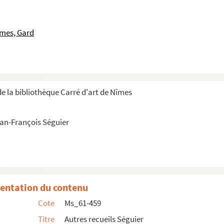
dont la table en tête.
îmes, Gard
e Juin 1781 à Mr Baüy agrégé de l'Académie Royale d'Ecritu...
par M.r le B.on de Tott, en 1778. ».
e la bibliothèque Carré d'art de Nîmes
ns un espace occupé par des sphères égales... ».
s... En réponse à ses Observations sur les Thermomètres....
ean-François Séguier
ord des vaisseaux. ».
entation du contenu
stence de la langue primitive vérifiée ».
Cote
Ms_61-459
ique ».
Titre
Autres recueils Séguier