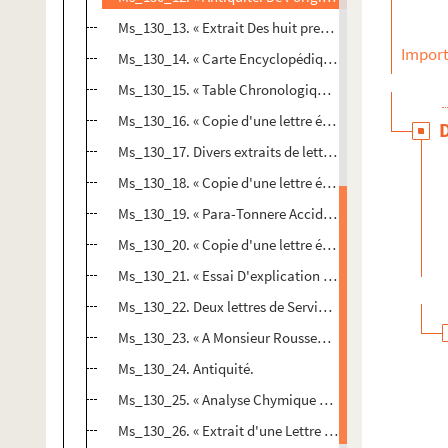
Ms_130_13. « Extrait Des huit premiers Versets de la Bi
Import
Ms_130_14. « Carte Encyclopédique de la France, avec 
Ms_130_15. « Table Chronologique synoptique des prix
Ms_130_16. « Copie d'une lettre écrite par Mr l'abbé 
Ms_130_17. Divers extraits de lettres concernant Ségu
Ms_130_18. « Copie d'une lettre écrite par M. le Baron
Ms_130_19. « Para-Tonnere Accidentel ».
Ms_130_20. « Copie d'une lettre écrite par Mr Hosten à
Ms_130_21. « Essai D'explication d'un Phénomène assez
Ms_130_22. Deux lettres de Servières aux auteurs du
Ms_130_23. « A Monsieur Rousseau l'un des Auteurs d
Ms_130_24. Antiquité.
Ms_130_25. « Analyse Chymique d'une pierre calcaire
Ms_130_26. « Extrait d'une Lettre Ecrite Par Mr Le ba