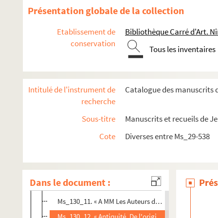
Ms_127. Recueil Séguier n° 23, composé de vingt articles, 
Présentation globale de la collection
Ms_128. Recueil Séguier n° 32
Etablissement de
Bibliothèque Carré d'Art. N
Ms_130. Recueil Séguier n° 9.
conservation
Tous les inventaires
Ms_130_1. « Chiffre adressé par un Anonyme au mois d
Ms_130_2. « Talisman rapporté des Echelles du Levant, 
Ms_130_3. Billets adressés à Séguier.
Intitulé de l'instrument de
Catalogue des manuscrits d
Ms_130_4. « Lettre sur le rapport du vuide au plein da
recherche
Ms_130_5. « Lettre de M. T** à M. le Baron de Servière
Sous-titre
Manuscrits et recueils de J
Ms_130_6. « Observations sur le baromètre marin, à b
Cote
Diverses entre Ms_29-538
Ms_130_7. Diverses pièces d'épigraphie.
Ms_130_8. Illustrations sur le basalte.
Ms_130_9. Lettres de Servières.
Dans le document :
Prés
Ms_130_10. « Le préjugé, Combattu, et détruit ou L'exi
Ms_130_11. « A MM Les Auteurs du journal Encyclopéd
Ms_130_12. « Antiquité. De l'origine des Moulins. ».