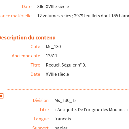
Date
XIIe-XVIIIe siècle
ble dans la langue de l'engadine inférieure et de la Lig...
ance matérielle
12 volumes reliés ; 2979 feuillets dont 185 bla
cette Epigraphe : Utilitati publicae »
 de toutes les académies ».
Chaupy à Mr Deservières ».
Description du contenu
ier adressées à Servières.
Cote
Ms_130
 de Servières à Mr Germain ancien Chancellier... ».
Ancienne cote
13811
Titre
Recueil Séguier n° 9.
 Mr De Servières ».
Date
XVIIIe siècle
 singulier produit par la fonte de la Glace. ».
 Journal Encyclopédique.
u Journal Encyclopédique ».
Division
Ms_130_12
Titre
« Antiquité. De l'origine des Moulins. »
 surcomposée ».
Langue
français
ron de Servières, A Mr Le Chavalier De Lamanon. ».
Support
papier