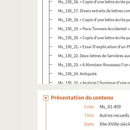
Ms_130_16. « Copie d'une lettre écrite p
Ms_130_17. Divers extraits de lettres co
Ms_130_18. « Copie d'une lettre écrite p
Ms_130_19. « Para-Tonnere Accidentel »
Ms_130_20. « Copie d'une lettre écrite p
Ms_130_21. « Essai D'explication d'un Ph
Ms_130_22. Deux lettres de Servières a
Ms_130_23. « A Monsieur Rousseau l'un 
Ms_130_24. Antiquité.
Ms_130_25. « Analyse Chymique d'une pi
Ms_130_26. « Extrait d'une Lettre Ecrite
Présentation du contenu
Ms_130_27. « Observations Lithologiques 
Cote
Ms_61-459
Ms_130_28. « Copie d'une Lettre Ecrite P
Titre
Autres recueils
Ms_130_29. « Conjectures Physico-histor
Date
XIIe-XVIIIe siècl
Ms_130_30. Catalogues des plantes de N