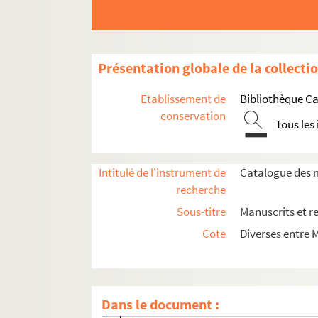
Ms_76-1218. Travaux et papiers personnels d
Ms_75-351. Manuscrits copiés par Séguier.
Présentation globale de la collecti
Ms_61-459. Autres recueils Séguier
Etablissement de
Bibliothèque Ca
Ms_61. Recueil Séguier n° 14.
conservation
Tous les
Ms_66. Recueil Séguier n° 18.
Ms_72. Recueil Séguier n° 4.
Intitulé de l'instrument de
Catalogue des m
Ms_92. Recueil Séguier n° 19.
recherche
Ms_98. Recueil Séguier n° 27.
Sous-titre
Manuscrits et r
Ms_122. Recueil Séguier n° 2. — Table en têt
Cote
Diverses entre 
Ms_127. Recueil Séguier n° 23, composé de vi
Ms_128. Recueil Séguier n° 32
Ms_130. Recueil Séguier n° 9.
Dans le document :
Ms_130_1. « Chiffre adressé par un Anon