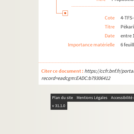
Cote
4-TFS
Titre
Pékari
Date
entre 
Importance matérielle
6 feuil
Citer ce document :
https://ccfr.bnf.fr/por
record=eadcgm:EADC:b79306412
Plan du site
Mentions Légales
Accessibilit
v 31.1.0