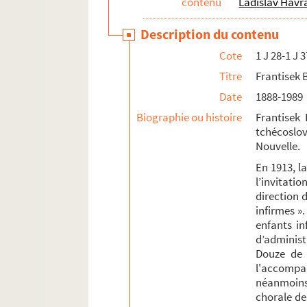
contenu
Ladislav Havr
Description du contenu
Cote
1 J 28-1 J 3
Titre
Frantisek B
Date
1888-1989
Biographie ou histoire
Frantisek 
tchécosl
Nouvelle.
En 1913, la
l’invitati
direction d
infirmes ».
enfants in
d’administ
Douze de 
l'accompa
néanmoins 
chorale des