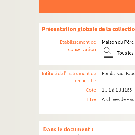
Présentation globale de la collecti
Etablissement de
Maison du Père
conservation
Tous les
Intitulé de l'instrument de
Fonds Paul Fau
recherche
Cote
1 J 1 à 1 J 1165
Titre
Archives de Pau
Archives personnelles de Paul Faucher
Archives Tchèques
Dans le document :
1 J 3-1 J 27, 1 J 38-1 J 40. Lida Durdikova