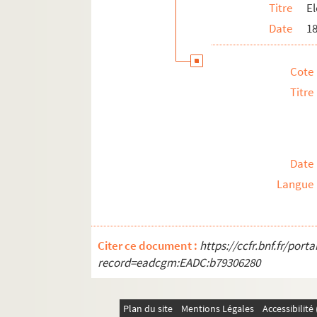
Titre
E
Date
1
Cote
Titre
Date
Langue
Citer ce document :
https://ccfr.bnf.fr/por
record=eadcgm:EADC:b79306280
Plan du site
Mentions Légales
Accessibilit