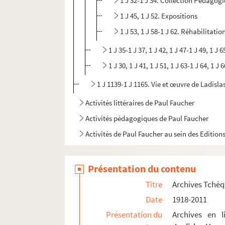
1 J 32-1 J 34. Collection Pédagogi
1 J 45, 1 J 52. Expositions
1 J 53, 1 J 58-1 J 62. Réhabilitat
1 J 35-1 J 37, 1 J 42, 1 J 47-1 J 49, 1 J
1 J 30, 1 J 41, 1 J 51, 1 J 63-1 J 64, 1 J
1 J 1139-1 J 1165. Vie et œuvre de Ladisl
Activités littéraires de Paul Faucher
Activités pédagogiques de Paul Faucher
Activités de Paul Faucher au sein des Editio
Présentation du contenu
Titre
Archives Tchè
Date
1918-2011
Présentation du
Archives en 