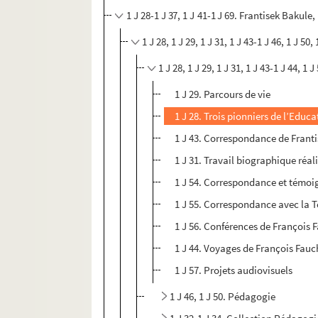
1 J 28-1 J 37, 1 J 41-1 J 69. Frantisek Bakule,
1 J 28, 1 J 29, 1 J 31, 1 J 43-1 J 46, 1 J 50
1 J 28, 1 J 29, 1 J 31, 1 J 43-1 J 44, 
1 J 29. Parcours de vie
1 J 28. Trois pionniers de l’Edu
1 J 43. Correspondance de Frant
1 J 31. Travail biographique réal
1 J 54. Correspondance et témo
1 J 55. Correspondance avec la 
1 J 56. Conférences de François 
1 J 44. Voyages de François Fau
1 J 57. Projets audiovisuels
1 J 46, 1 J 50. Pédagogie