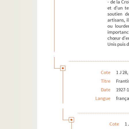
- de la Cr
et d'un t
soutien d
artisans, 
ou lourde
importance
chœur d'en
Unis puis 
Cote
1 J 28,
Titre
Franti
Date
1927-
Langue
frança
Cote
1 