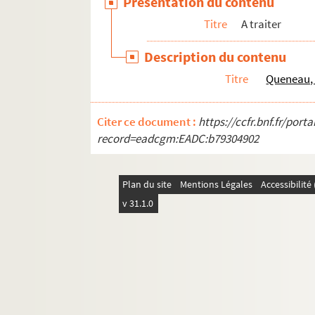
Présentation du contenu
Titre
A traiter
Description du contenu
Titre
Queneau,
Citer ce document :
https://ccfr.bnf.fr/por
record=eadcgm:EADC:b79304902
Plan du site
Mentions Légales
Accessibilit
v 31.1.0