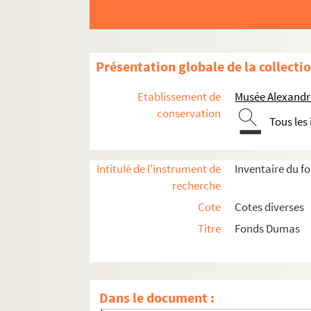
Présentation globale de la collecti
Etablissement de
Musée Alexandre
conservation
Tous les
Intitulé de l'instrument de
Inventaire du 
recherche
Cote
Cotes diverses
Titre
Fonds Dumas
Général Dumas : Thomas-Alexandre Davy de la
Alexandre Dumas père
Alexandre Dumas fils
Dans le document :