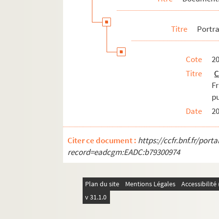
Titre
Portra
Cote
20
Titre
C
F
pu
Date
20
Citer ce document :
https://ccfr.bnf.fr/por
record=eadcgm:EADC:b79300974
Plan du site
Mentions Légales
Accessibilit
v 31.1.0