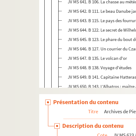
JV MS 641. B 106. La chasse au mété
JV MS 642. B 111. Le beau Danube j
JV MS 643. B 115. Le pays des fourru
JV MS 644. B 122. Le secret de Wilhel
JV MS 645. B 123. Le phare du bout
JV MS 646. B 127. Un courrier du Cza
JV MS 647. B 135. Le volcan d'or
JV MS 648. B 138. Voyage d'études
JV MS 649. B 141. Capitaine Hatteras
JV MS 650. B 143. L'Albatros : maître
JV MS 651. B 149. A travers le monde
Présentation du contenu
JV MS 652. B 211. Robur
Titre
Archives de Pi
JV MS 653. La tour de Montlhéry
Description du contenu
JV MS 654 à 655. Archives nationales,
Cote
JV MS 623 
JV MS 656 à 672. Pièces pour le théât