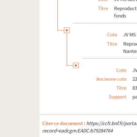
Titre
Reproduct
JV MS 673 à 679. Documents divers
fonds
JV MS 680 à 684. Invitations, cartes de m
JV MS 685 à 721. Archives photographiques 
Cote
JV MS 
Titre
Reprod
Nante
Cote
J
Ancienne cote
2
Titre
83
Support
p
Citer ce document :
https://ccfr.bnf.fr/por
record=eadcgm:EADC:b79284764