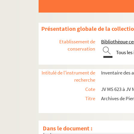
Présentation globale de la collecti
Etablissement de
Bibliothèque c
conservation
Tous les
Intitulé de l'instrument de
Inventaire des 
recherche
Cote
JV MS 623 à JV 
Archives de Piero Gondolo della Riva
Titre
Archives de Pie
JV MS 623 à 672. Reproductions de manuscri
JV MS 623 à 626. Bibliothèque national
Dans le document :
JV MS 627 à 653. Reproductions de manu