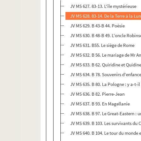
JV MS 627. 83-13. L'île mystérieuse
JV MS 628. 83-14. De la Terre à la Lu
JV MS 629. B 43-B 44. Poésie
JV MS 630. B 48-B 49. L'oncle Robin
JV MS 631. B55. Le siège de Rome
JV MS 632. B 56. Le mariage de Mr An
JV MS 633. B 62. Quiridine et Quidine
JV MS 634. B 78. Souvenirs d'enfance
JV MS 635. B 80. La Pologne : y a-t-il
JV MS 636. B 82. Pierre-Jean
JV MS 637. B 93. En Magellanie
JV MS 638. B 97. Le Great-Eastern : un
JV MS 639. B 103. Les survivants du 
JV MS 640. B 104. Le tour du monde e