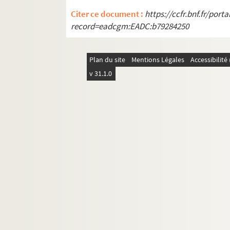
Citer ce document :
https://ccfr.bnf.fr/por
record=eadcgm:EADC:b79284250
Plan du site
Mentions Légales
Accessibilit
v 31.1.0