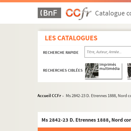
Catalogue co
Papiers personnels
Documents publicitaires et illustrations des édi
LES CATALOGUES
Ima 2382 C. Edouard Riou. Suite des illustrat
Aff. Affiches publicitaires Hetzel, épreuv
RECHERCHE RAPIDE
Ms 2836-1 D à Ms 2836-70 D. Catalogues gé
Imprimés
Ms 2836-71 D. Bibliothèque des professions
multimédia
RECHERCHES CIBLÉES
Ms 2839-1 D à Ms 2839-81 D. Catalogues de l
Ms 2839-82 D à Ms 2839-90 D. Autres documen
Ms 2840-1 D à 2840-31 D. Catalogues de "livre
Accueil CCFr
Ms 2842-23 D. Etrennes 1888, Nord c
>
Ms 2842 D. Encarts publicitaires parus dans 
Ms 2842-1 D à Ms 2842-29 D. Le monde ill
Ms 2842-23 D. Etrennes 1888, Nord co
Ms 2842-1 D. A partir du 15 décembre,