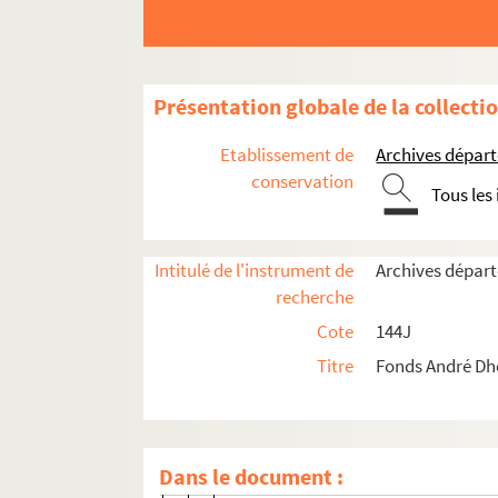
144J 18. La Tribu Becaille, manuscri
144J 19. Le Mont Damion : manuscrit
144J 20. Pays natal, manuscrit autog
Présentation globale de la collecti
144J 21. Lumineux rentre chez lui, m
Etablissement de
Archives départ
144J 22. L’Azur, manuscrit autograph
conservation
Tous les
144J 23. Un jour viendra, manuscrit 
144J 24. L’Honorable Monsieur Jacqu
Intitulé de l'instrument de
Archives départ
144J 25. Le Soleil du désert, manusc
recherche
144J 26. Le Couvent des pinsons, man
Cote
144J
144J 27. Le Train du matin, manuscrit 
Titre
Fonds André Dh
144J 27 (1). Le Train du matin I
144J 27 (2). Le Train du matin II
144J 27 (3). Le Train du matin III
Dans le document :
144J 27 (4). Le Train du matin IV