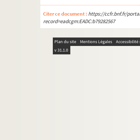
Citer ce document :
https://ccfr.bnf.fr/por
record=eadcgm:EADC:b79282567
Plan du site
Mentions Légales
Accessibilit
v 31.1.0