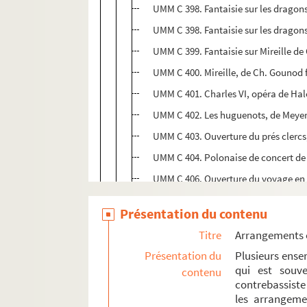
UMM C 398. Fantaisie sur les dragons 
UMM C 398. Fantaisie sur les dragons 
UMM C 399. Fantaisie sur Mireille de 
UMM C 400. Mireille, de Ch. Gounod fa
UMM C 401. Charles VI, opéra de Halév
UMM C 402. Les huguenots, de Meyerbee
UMM C 403. Ouverture du prés clercs,
UMM C 404. Polonaise de concert de
UMM C 406. Ouverture du voyage en c
UMM C 405. Le voyage en chine, fantai
Présentation du contenu
UMM C 408. Les noces de Jeannette 
Titre
Arrangements et
UMM C 407. Ouverture du jeune Henri
Présentation du
Plusieurs ense
Petits conducteurs imprimés
qui est souve
contenu
contrebassiste
Grands conducteurs imprimés
les arrangeme