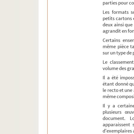
parties pour co
Ouvertures
Les formats so
Suites pour harmonies et fanfares
petits cartons 
Symphonies et poèmes symphoniques
deux ainsi que
agrandit en fo
Valses
Certains ense
Autres types de partitions
même pièce ta
sur un type de 
Le classement
volume des gra
Il a été impos
étant donné qu
le recto et une
même composite
Il y a certai
plusieurs œuv
document. L
apparaissent 
d'exemplaires a