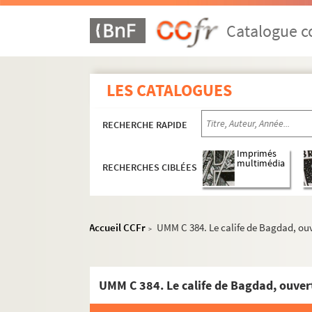
Catalogue co
LES CATALOGUES
RECHERCHE RAPIDE
Imprimés
multimédia
RECHERCHES CIBLÉES
Vie de l'Union
Thématique locale et manuscrits
Arrangements et pièces pour orchestres militair
Accueil CCFr
UMM C 384. Le calife de Bagdad, ouve
>
Autres danses
Autres petites pièces et airs variés
UMM C 384. Le calife de Bagdad, ouvert
Ballets
Chansons arrangées et oratorios