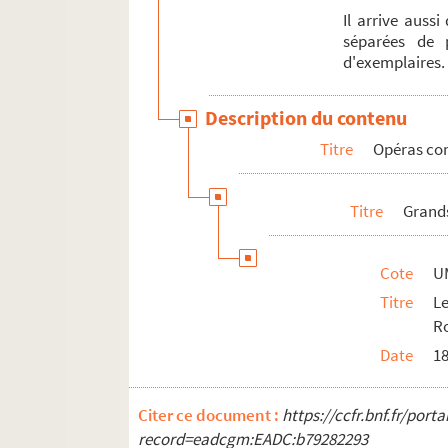
Il arrive auss
séparées de 
d'exemplaires.
Description du contenu
Titre
Opéras co
Titre
Grand
Cote
U
Titre
L
Ro
Date
1
Citer ce document :
https://ccfr.bnf.fr/por
record=eadcgm:EADC:b79282293