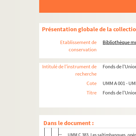
Danses espagnoles
Fantaisies
Marches, défilés et pas-redoublés
Présentation globale de la collecti
Marches et éloges funèbres
Etablissement de
Bibliothèque mu
Opéras-bouffes et opérettes
conservation
Opéras et drames lyriques
Opéras comiques
Intitulé de l'instrument de
Fonds de l'Unio
recherche
Petites feuilles
Cote
UMM A 001 - UM
Grandes feuilles
Titre
Fonds de l'Unio
Grands cartons
UMM C 380. Mosaïque sur Martha de
UMM C 381. Carmen de bizet, fantaisie 
Dans le document :
UMM C 382. Fantaisie sur le maître d
UMM C 383. Les saltimbanques, opéra 