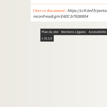
Citer ce document :
https://ccfr.bnf.fr/por
record=eadcgm:EADC:b79280854
Plan du site
Mentions Légales
Accessibilit
v 31.1.0