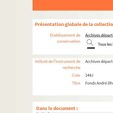
144J 16. Ma chère âme, manuscrit au
144J 17. Les Mystères de Charlieu-su
144J 18. La Tribu Becaille, manuscri
Présentation globale de la collecti
144J 19. Le Mont Damion : manuscrit
Etablissement de
Archives départ
144J 20. Pays natal, manuscrit autog
conservation
Tous les
144J 21. Lumineux rentre chez lui, man
144J 21 (1). Lumineux rentre chez lui 
Intitulé de l'instrument de
Archives départ
144J 21 (2). Lumineux rentre chez lui 
recherche
144J 21 (3). Lumineux rentre chez lui 
Cote
144J
144J 21 (4). Lumineux rentre chez lui
Titre
Fonds André Dh
144J 21 (5). Lumineux rentre chez lui
144J 21 (6). Lumineux rentre chez lui
144J 21 (7). Lumineux rentre chez lui 
Dans le document :
144J 21 (8). Lumineux rentre chez lui 