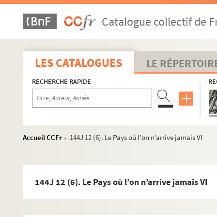
Catalogue collectif de F
LES CATALOGUES
LE RÉPERTOIR
RECHERCHE RAPIDE
RE
Accueil CCFr
144J 12 (6). Le Pays où l’on n’arrive jamais VI
Manuscrits des oeuvres littéraires d'André Dhôtel
>
Romans
144J 1. Le village pathétique, manuscrit autograp
144J 12 (6). Le Pays où l’on n’arrive jamais VI
144J 2. Nulle part, manuscrit autographe du roman
144J 3. Les Rues dans l'Aurore, manuscrit autogra