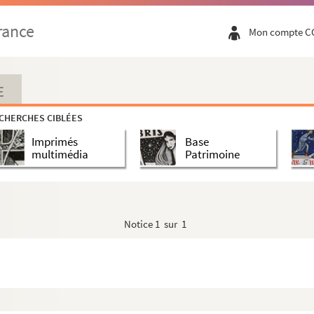
rance
Mon compte C
E
CHERCHES CIBLÉES
Imprimés
Base
multimédia
Patrimoine
Notice
1 sur 1
he du roman publié en 1943 par Gallimard
 publié en 1943 par Gallimard
phe du roman publié en 1945 par Gallimard