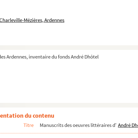
phe du roman publié en 1947 par les Editions de Minuit
u roman publié en 1949 par Gallimard
Charleville-Mézières, Ardennes
utographe du roman publié en 1949 par Gallimard.
he du roman publié en 1950 par Gallimard
e du roman publié en 1952 par Gallimard
 du roman publié en 1953 par Gallimard
es Ardennes, inventaire du fonds André Dhôtel
he du roman publié en 1954 par Grasset
aphe du roman publié en 1955 par Grasset
autographe du roman publié en 1955 par P. Horay
 I
entation du contenu
Titre
Manuscrits des oeuvres littéraires d'
André Dh