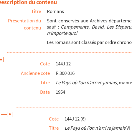
Description du contenu
Titre
Romans
Présentation du
Sont conservés aux Archives départeme
sauf :
Campements
,
David
,
Les Disparu
contenu
n'importe quoi
Les romans sont classés par ordre chrono
e du roman publié en 1956 par Grasset
t autographe du roman publié en 1957 par P. Horay
Cote
144J 12
raphe du roman publié en 1960 par Grasset
Ancienne cote
R 300 016
oman publié en 1961 par Gallimard
Titre
Le Pays où l’on n’arrive jamais
, manus
rit autographe du roman publié en 1962 par Gallimard
Date
1954
du roman publié en 1963 par Gallimard
u roman publié en 1964 par Gallimard
n publié en 1966 par Gallimard
Cote
144J 12 (6)
graphe du roman publié en 1967 par Gallimard
Titre
Le Pays où l’on n’arrive jamais
VI
blié en 1968 par Gallimard