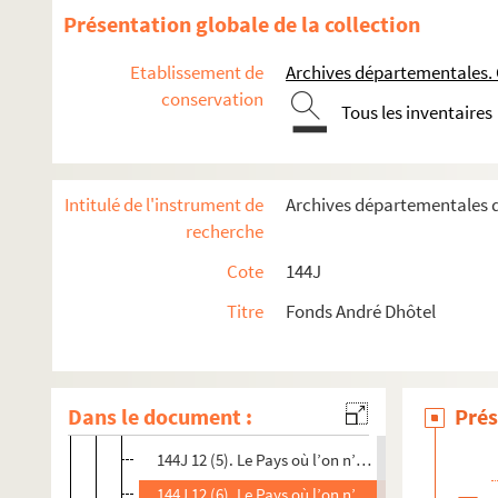
144J 4. Le Plateau de Mazagran, manuscrit autogra
Présentation globale de la collection
144J 5. Ce lieu déshérité, manuscrit autographe d
Etablissement de
Archives départementales. 
144J 6. Les Chemins du long voyage , manuscrit a
conservation
144J 7. L'homme de la scierie, manuscrit autograp
Tous les inventaires
144J 8. Bernard le paresseux, manuscrit autograph
144J 9. Les Premiers temps, manuscrit autographe
Intitulé de l'instrument de
Archives départementales d
144J 10. Le Maître de pension, manuscrit autograp
recherche
144J 11. Mémoires de Sébastien, manuscrit autogr
Cote
144J
144J 12. Le Pays où l’on n’arrive jamais, manuscrit 
Titre
Fonds André Dhôtel
144J 12 (1). Le Pays où l’on n’arrive jamais, roman,
144J 12 (2). Le Pays où l’on n’arrive jamais II
144J 12 (3). Le Pays où l’on n’arrive jamais III
Dans le document :
Prés
144J 12 (4). Le Pays où l’on n’arrive jamais IV
144J 12 (5). Le Pays où l’on n’arrive jamais V
144J 12 (6). Le Pays où l’on n’arrive jamais VI