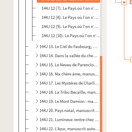
144J 12 (7). Le Pays où l’on n’arrive jamais VII
144J 12 (8). Le Pays où l’on n’arrive jamais VIII
144J 12 (9). Le Pays où l’on n’arrive jamais IX
144J 12 (10). Le Pays où l’on n’arrive jamais X
144J 13. Le Ciel du Faubourg, manuscrit autograph
144J 14. Dans la vallée du chemin de fer, manuscri
144J 15. Le Neveu de Parencloud, manuscrit autog
144J 16. Ma chère âme, manuscrit autographe du r
144J 17. Les Mystères de Charlieu-sur-Bar, manusc
144J 18. La Tribu Becaille, manuscrit autographe 
144J 19. Le Mont Damion : manuscrit autographe d
144J 20. Pays natal, manuscrit autographe du roma
144J 21. Lumineux rentre chez lui, manuscrit auto
144J 22. L’Azur, manuscrit autographe du roman pu