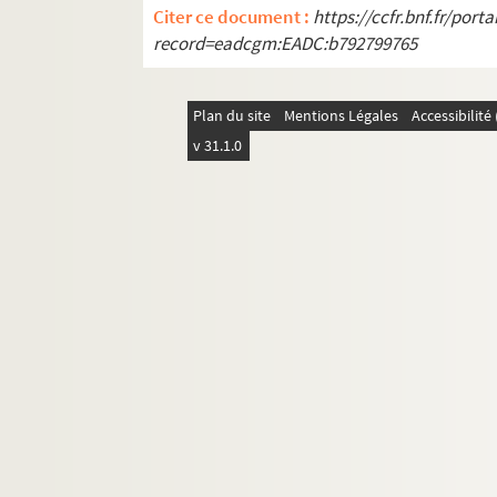
Citer ce document :
https://ccfr.bnf.fr/por
record=eadcgm:EADC:b792799765
Plan du site
Mentions Légales
Accessibilit
v 31.1.0