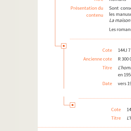
Présentation du
Sont cons
144J 33. Histoire d’un fonctionnaire
les manusc
contenu
144J 34. Vaux étranges, manuscrit a
La maison
144J 35. Lorsque tu reviendras, manu
Les romans
Nouvelles, contes et récits
Théâtre et scénarios
Cote
144J 7
Essais, biographies, souvenirs et recherc
Ancienne cote
R 300 
Critique
Titre
L'homm
Poésie
en 195
Date
vers 1
Correspondance
Archives personnelles
Cote
14
Titre
L'