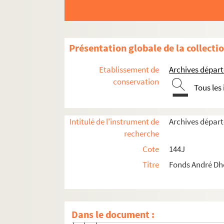
Romans
144J 1. Le village pathétique, manus
144J 2. Nulle part, manuscrit autogr
Présentation globale de la collecti
144J 3. Les Rues dans l'Aurore, manu
Etablissement de
Archives départ
144J 4. Le Plateau de Mazagran, manu
conservation
Tous les
144J 5. Ce lieu déshérité, manuscrit
144J 6. Les Chemins du long voyage ,
Intitulé de l'instrument de
Archives départ
144J 7. L'homme de la scierie, manuscr
recherche
144J 7 (1). L'Homme de la scierie ou 
Cote
144J
144J 7 (2). L'homme de la scierie II
Titre
Fonds André Dh
144J 7 (3). L'homme de la scierie III
144J 7 (4). L'homme de la scierie IV
144J 7 (5). L'homme de la scierie V
Dans le document :
144J 7 (6). L'homme de la scierie VI