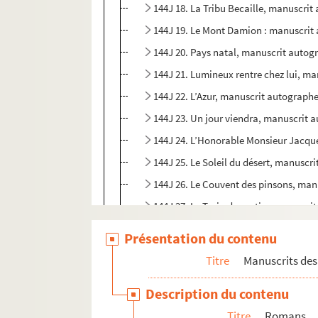
144J 18. La Tribu Becaille, manuscri
144J 19. Le Mont Damion : manuscrit
144J 20. Pays natal, manuscrit autog
144J 21. Lumineux rentre chez lui, m
144J 22. L’Azur, manuscrit autograph
144J 23. Un jour viendra, manuscrit 
144J 24. L’Honorable Monsieur Jacqu
144J 25. Le Soleil du désert, manusc
144J 26. Le Couvent des pinsons, man
144J 27. Le Train du matin, manuscri
144J 28. Bonne nuit Barbara, manusc
Présentation du contenu
144J 29. L’Île de la croix d’or, manus
Titre
Manuscrits des 
144J 30. La Route inconnue, manuscr
Description du contenu
144J 31. Des trottoirs et des fleurs,
Titre
Romans
144J 32. Je ne suis pas d’ici, manusc