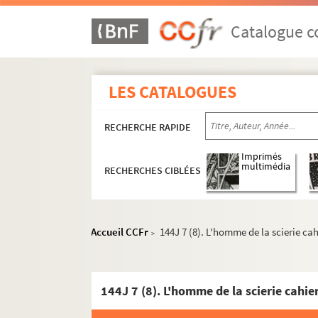
Catalogue co
LES CATALOGUES
RECHERCHE RAPIDE
Imprimés
multimédia
RECHERCHES CIBLÉES
Accueil CCFr
144J 7 (8). L'homme de la scierie c
>
144J 7 (8). L'homme de la scierie cahi
Manuscrits des oeuvres littéraires d'André Dhôt