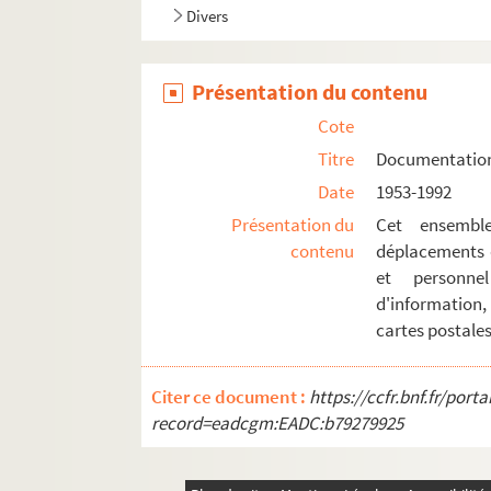
Divers
Présentation du contenu
Cote
Titre
Documentation c
Date
1953-1992
Présentation du
Cet ensembl
contenu
déplacements
et personn
d'information
cartes postales
Citer ce document :
https://ccfr.bnf.fr/por
record=eadcgm:EADC:b79279925