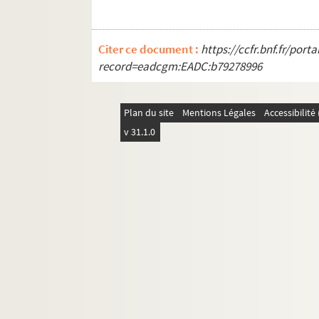
Citer ce document :
https://ccfr.bnf.fr/por
record=eadcgm:EADC:b79278996
Plan du site
Mentions Légales
Accessibilit
v 31.1.0