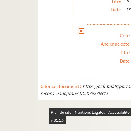
Titre
Af
Ms 2844-A 643 D. Lettre de Michel Ve
Date
1
Ms 2844-A 644 D. Brouillon de lettre 
Ms 2844-A 645 D. Lettre de Michel Ve
Ms 2844-A 646 D. Lettre de Michel Ve
Cote
Ms 2844-A 647 D. Lettre de Louis-Jul
Ancienne cote
Ms 2844-A 648 D. Lettre de Michel Ve
Titre
Ms 2844-A 649 D. Lettre de Louis-Jul
Date
Ms 2844-A 651 D. Lettre de Louis-Jul
Copies, doubles ou brouillons de lettr
Citer ce document :
https://ccfr.bnf.fr/por
Contrats entre Jules, Michel et Honor
record=eadcgm:EADC:b79278842
Ms 2845 D. Lettres de Pierre-Jules et Lou
Réception de l'œuvre et affaires diverses
Plan du site
Mentions Légales
Accessibilit
v 31.1.0