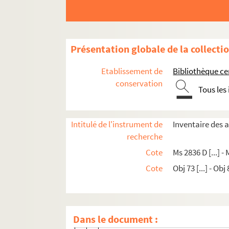
Ms 2844-A 565 D. Lettre de Louis-Jul
Ms 2844-A 566 D. Lettre de Louis-Jul
Ms 2844-A 567 D. Lettre de Louis-Jul
Présentation globale de la collecti
Ms 2844-A 568 D. Lettre de Louis-Jule
Etablissement de
Bibliothèque c
Ms 2844-A 569 D. Lettre d'Auguste Ai
conservation
Tous les
Ms 2844- A 570 D. Lettre de Louis-Jul
Ms 2844-A 571 D. Lettre de Louis-Jul
Intitulé de l'instrument de
Inventaire des 
Ms 2844-A 572 D. Lettre de Louis-Jul
recherche
Ms 2844-A 573 D. Lettre de Louis-Jul
Cote
Ms 2836 D [...] -
Ms 2844-A 574 D. Lettre de Louis-Jul
Cote
Obj 73 [...] - Obj
Ms 2844-A 576 D. Lettre de Louis-Jul
Ms 2844-A 577 D. Lettre de Louis-Jul
Ms 2844-A 583 D. Lettre de Michel Ve
Dans le document :
Ms 2844-A 586 D à Ms 2844-A 603 D. Af