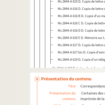
Ms 2844-A 615 D. Copie de lettre 
Ms 2844-A 616 D. Copie de lettre 
Ms 2844-A 616 B D. Copie d'un m
Ms 2844-A 616 C D. Copie de lettr
Ms 2844-A 616 D D. Copie de lettr
Ms 2844-A 616 E D. Mémoire sur L
Ms 2844-A 617 D. Copie de lettre 
Ms 2844-A 617 bis D. Copie d'ext
Ms 2844-A 619 D. Copie d'un télé
Ms 2844-A 606 D. Lettre dactylograp
Ms 2844-A 607 D. Lettre dactylograp
Présentation du contenu
Ms 2844-A 608 D. Lettre datée du 22
Titre
Correspondan
Ms 2844-A 610 D. Lettre datée du 28 j
Présentation du
Certaines des c
Ms 2844-A 624 D. Lettre de Louis-Jul
contenu
imprimée de la
Ms 2844-A 625 D. Lettre de Louis-Jul