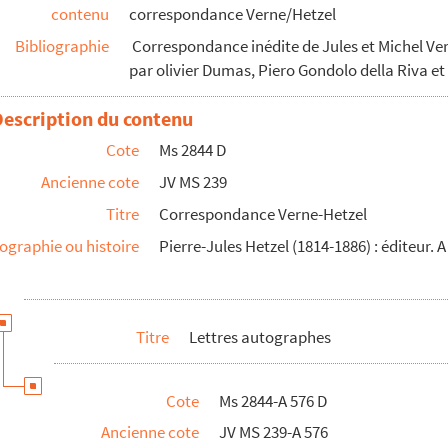
contenu
correspondance Verne/Hetzel
chel Verne
Bibliographie
Correspondance inédite de Jules et Michel Vern
les Hetzel
par olivier Dumas, Piero Gondolo della Riva et
te du Danube" : extrait du copie de lettres
Description du contenu
ptembre 1910
Cote
Ms 2844 D
ptembre 1910
Ancienne cote
JV MS 239
0
Titre
Correspondance Verne-Hetzel
chel Verne
ographie ou histoire
Pierre-Jules Hetzel (1814-1886) : éditeur. 
chel Verne
s Hetzel à Michel Verne
Titre
Lettres autographes
chel Verne
chel Verne
les Hetzel
Cote
Ms 2844-A 576 D
l Verne
Ancienne cote
JV MS 239-A 576