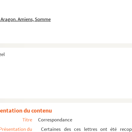
hel Verne
chel Verne
is Aragon. Amiens, Somme
chel Verne
chel Verne
chel Verne
chel Verne
zel
chel Verne
chel Verne avec note d'Alliou
Verne
ichel Verne
chel Verne
chel Verne
entation du contenu
chel Verne
Titre
Correspondance
chel Verne
Présentation du
Certaines des ces lettres ont été recop
chel Verne