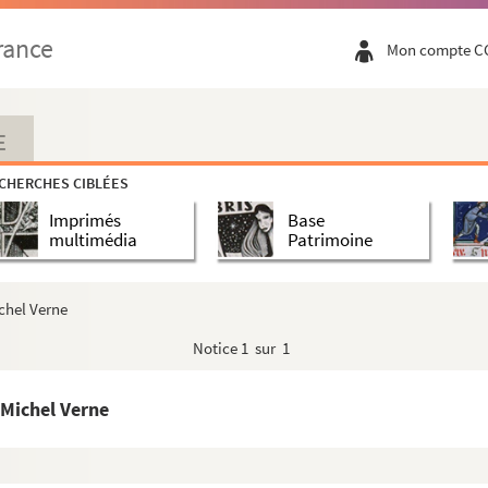
uis-Jules Hetzel
rance
Mon compte C
erne à Edouard Alliou
 à Auguste Alliou
les Verne
E
les Verne
CHERCHES CIBLÉES
hel Verne, dictée à Alliou
Imprimés
Base
chel Verne
multimédia
Patrimoine
chel Verne
chel Verne
ichel Verne
chel Verne
Notice
1 sur 1
chel Verne
hel Verne
 Michel Verne
chel Verne
chel Verne