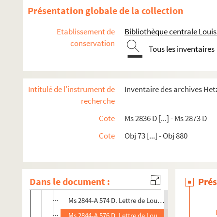
Ms 2844A 558 D. Lettre de Louis-Jules Hetzel à Mic
Présentation globale de la collection
Ms 2844-A 562 D. Lettre de Louis-Jules Hetzel à Mi
Etablissement de
Bibliothèque centrale Lou
Ms 2844-A 563 D. Lettre de Louis-Jules Hetzel à Mi
conservation
Tous les inventaires
Ms 2844-A 564 D. Lettre de Louis-Jules Hetzel à Mi
Ms 2844-A 565 D. Lettre de Louis-Jules Hetzel à Mi
Ms 2844-A 566 D. Lettre de Louis-Jules Hetzel à Mi
Intitulé de l'instrument de
Inventaire des archives Het
Ms 2844-A 567 D. Lettre de Louis-Jules Hetzel à Mi
recherche
Ms 2844-A 568 D. Lettre de Louis-Jules Hetzel à Mi
Cote
Ms 2836 D [...] - Ms 2873 D
Ms 2844-A 569 D. Lettre d'Auguste Aillou à Michel 
Cote
Obj 73 [...] - Obj 880
Ms 2844- A 570 D. Lettre de Louis-Jules Hetzel à M
Ms 2844-A 571 D. Lettre de Louis-Jules Hetzel à Mi
Ms 2844-A 572 D. Lettre de Louis-Jules Hetzel à Mi
Dans le document :
Prés
Ms 2844-A 573 D. Lettre de Louis-Jules Hetzel à Mi
Ms 2844-A 574 D. Lettre de Louis-Jules Hetzel à Mi
Ms 2844-A 576 D. Lettre de Louis-Jules Hetzel à Mi