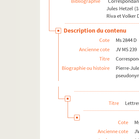
Bibliographie
Correspondance
Ms 2844-A 608 D. Lettre datée du 22
Jules Hetzel (
Riva et Volker 
Ms 2844-A 610 D. Lettre datée du 28 j
Ms 2844-A 624 D. Lettre de Louis-Jul
Description du contenu
Ms 2844-A 625 D. Lettre de Louis-Jul
Cote
Ms 2844 D
Ms 2844-A 626 D. Carte pneumatique 
Ancienne cote
JV MS 239
Ms 2844-A 627 D. Lettre de Louis-Jul
Titre
Correspon
Ms 2844-A 628 D. Lettre de Louis-Jul
Biographie ou histoire
Pierre-Jul
Ms 2844-A 629 D. Lettre de Michel Ve
pseudonyme
Ms 2844-A 630 D. Lettre Louis-Jules 
Ms 2844-A 631 D. Lettre de Michel Ve
Titre
Lettr
Ms 2844-A 632 D. Lettre de Louis-Jul
Ms 2844-A 633 D. Lettre de Michel Ve
Cote
Ms
Ms 2844-A 634 D. Lettre de Michel Ve
Ancienne cote
J
Ms 2844-A 636 D. Lettre dactylograph