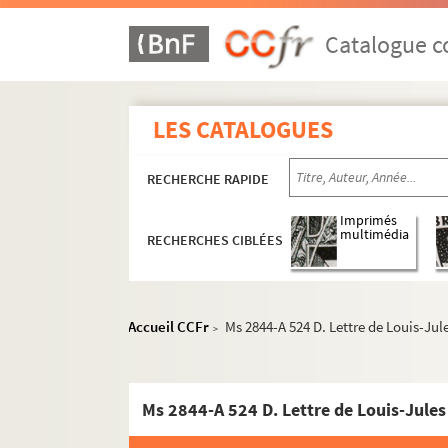
Catalogue co
LES CATALOGUES
RECHERCHE RAPIDE
Papiers personnels
Documents publicitaires et illustrations des 
Imprimés
multimédia
RECHERCHES CIBLÉES
Correspondance
Ms 2844 D. Correspondance Verne-Hetzel
Lettres autographes
Accueil CCFr
Ms 2844-A 524 D. Lettre de Louis-Jul
>
Ms 2844-6 D. Lettre de Pierre-Jules H
Ms 2844-70 D. Lettre de Pierre Jules 
Ms 2844-A 524 D. Lettre de Louis-Jules
Ms 2844-82 D. Lettre de Jules Verne à