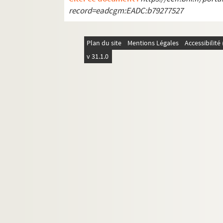
record=eadcgm:EADC:b79277527
Plan du site
Mentions Légales
Accessibilit
v 31.1.0