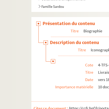
Famille Sardou
Présentation du contenu
Titre
Biographie
Description du contenu
Titre
Iconograph
Cote
4-TFS
Titre
Livrai
Date
vers 1
Importance matérielle
10 do
Citer ce document :
https://ccfr.bnf.fr/por