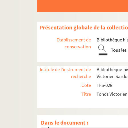
Présentation globale de la collecti
Etablissement de
Bibliothèque his
conservation
Tous les
Oeuvre
Intitulé de l'instrument de
Bibliothèque his
recherche
Victorien Sard
Théâtre
Cote
TFS-028
Victorien Sardou. Nos intimes : coméd
Titre
Fonds Victorie
Victorien Sardou. Les Diables noirs : 
Victorien Sardou. Don Quichotte: pièc
Victorien Sardou. Les Pommes du voisi
Dans le document :
Victorien Sardou. La Famille Benoiton