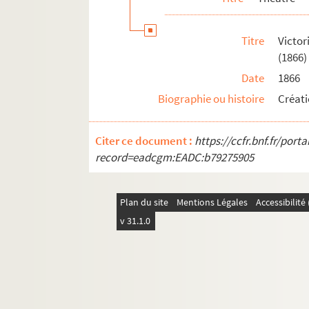
Opéra
Romans
Titre
Victo
Notes et brouillons
(1866)
Adaptations
Date
1866
Autres
Biographie ou histoire
Créati
Correspondance
Biographie
Citer ce document :
https://ccfr.bnf.fr/por
record=eadcgm:EADC:b79275905
Célébrations et rayonnement
Famille Sardou
Plan du site
Mentions Légales
Accessibilit
v 31.1.0