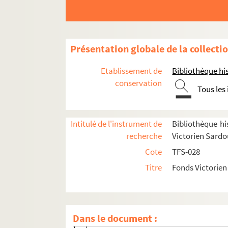
Présentation globale de la collecti
Etablissement de
Bibliothèque his
Oeuvre
conservation
Tous les
Théâtre
Victorien Sardou. Nos intimes : coméd
Intitulé de l'instrument de
Bibliothèque his
Victorien Sardou. Les Diables noirs : 
recherche
Victorien Sard
Victorien Sardou. Don Quichotte: pièc
Cote
TFS-028
Victorien Sardou. Les Pommes du voisi
Titre
Fonds Victorie
Victorien Sardou. La Famille Benoiton
Victorien Sardou. Maison neuve : com
Victorien Sardou. Nos bons villageois
Dans le document :
Victorien Sardou. Séraphine : comédie