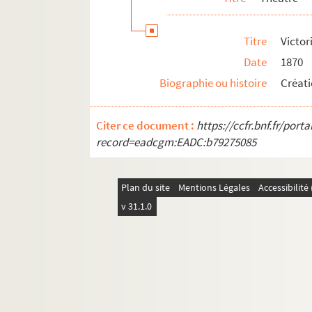
Adaptations
Autres
Titre
Victor
Correspondance
Date
1870
Biographie
Biographie ou histoire
Créati
Célébrations et rayonnement
Famille Sardou
Citer ce document :
https://ccfr.bnf.fr/por
record=eadcgm:EADC:b79275085
Plan du site
Mentions Légales
Accessibilit
v 31.1.0