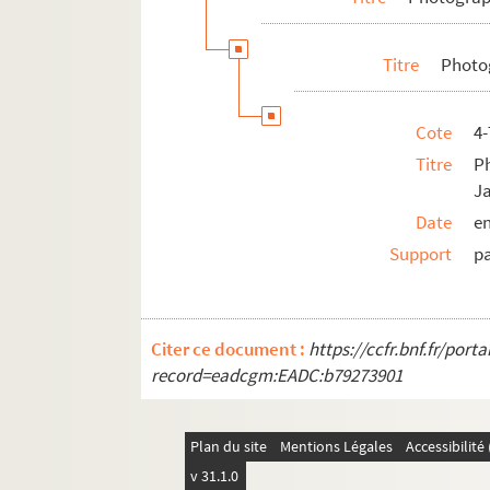
Titre
Photo
Cote
4
Titre
P
J
Date
en
Support
p
Citer ce document :
https://ccfr.bnf.fr/por
record=eadcgm:EADC:b79273901
Plan du site
Mentions Légales
Accessibilit
v 31.1.0