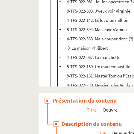
4-TFS-022-081. Jo-Jo : opérette en 3
8-TFS-022-693. J'veux voir Virginie
4-TFS-022-142. Le lot d'un million
8-TFS-022-694. Ma veuve s'amuse
4-TFS-022-333. Mais coupez donc (?)
La maison Philibert
4-TFS-022-067. La manchette
8-TFS-022-139. Un mari émoustillé
8-TFS-022-161. Master Tom ou l'Etal
4-TFS-022-280. Messieurs les Anglais, 
4-TFS-022-069. Miss Batignolles : c
Présentation du contenu
2-TFS-022-013. La môme
Titre
Oeuvre
La môme Angélique : vaudeville-o
8-TFS-022-155. Monsieur, madame... 
Description du contenu
8-TFS-022-252. Le monsieur de la mair
Titre
Oeuvre dr