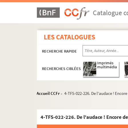
Catalogue co
LES CATALOGUES
RECHERCHE RAPIDE
Oeuvre
Oeuvre dramatique
Imprimés
multimédia
RECHERCHES CIBLÉES
Pièces et opérettes
4-TFS-022-292. L'amour maison
Accueil CCFr
4-TFS-022-226. De l'audace ! Encore 
8-TFS-022-703. Aloÿse ou la Bourgeoi
>
4-TFS-022-364. Assiette anglaise : pi
8-TFS-022-705. Le bandit fantôme : 
4-TFS-022-226. De l'audace ! Encore de
4-TFS-022-320. [Beethoven et Thérès