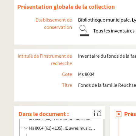
Présentation globale de la collection
Etablissement de
Bibliothèque municipale. L
conservation
Tous les inventaires
Intitulé de l'instrument de
Inventaire du fonds de la f
Ms 8004 (1). Johann Reuchsel père : carnet d'oeuvres pour
recherche
Ms 8004 (2)-(8). Johann Reuchsel fils : oeuvres musicales
Cote
Ms 8004
Ms 8004 (9)-(24). Léon Reuchsel
Titre
Fonds de la famille Reuchse
Ms 8004 (25)-(53). Amédée Reuchsel
Ms 8004 (54)-(59). Eugène Reuchsel : oeuvres musicales et 
Ms 8004 (60)-(147). Maurice Reuchsel
Dans le document :
Prés
Ms 8004 (60). Formation musicale
Ms 8004 (61)-(135). Œuvres musicales