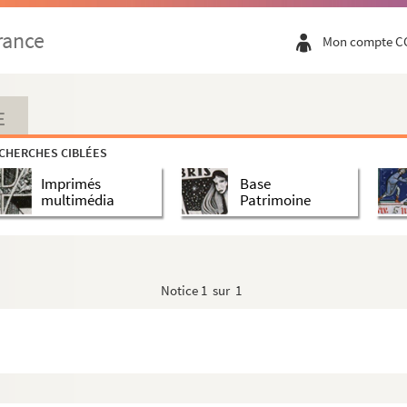
rance
Mon compte C
E
CHERCHES CIBLÉES
Imprimés
Base
multimédia
Patrimoine
Notice
1 sur 1