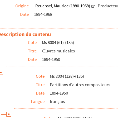
Origine
Reuchsel, Maurice (1880-1968)
. Producteu
Date
1894-1968
hes
Description du contenu
Cote
Ms 8004 (61)-(135)
Titre
Œuvres musicales
as
Date
1894-1950
s IV à VI
Cote
Ms 8004 (128)-(135)
Titre
Partitions d'autres compositeurs
Date
1894-1950
Langue
français
que lyonnais