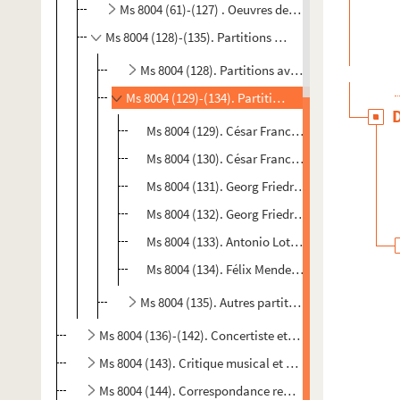
Ms 8004 (61)-(127) . Oeuvres de Maurice Reuchsel
Ms 8004 (128)-(135). Partitions d'autres compositeurs
Ms 8004 (128). Partitions avec envois autograp
Ms 8004 (129)-(134). Partitions avec ex-libris
Ms 8004 (129). César Franck. Ave Maria
Ms 8004 (130). César Franck. Prière
Ms 8004 (131). Georg Friedrich Haendel. Messi
Ms 8004 (132). Georg Friedrich Haendel. Sonate
Ms 8004 (133). Antonio Lotti. Parle encore
Ms 8004 (134). Félix Mendelssohn. Athalia
Ms 8004 (135). Autres partitions
Ms 8004 (136)-(142). Concertiste et chef d'orchestre
Ms 8004 (143). Critique musical et historien de la musi
Ms 8004 (144). Correspondance reçue