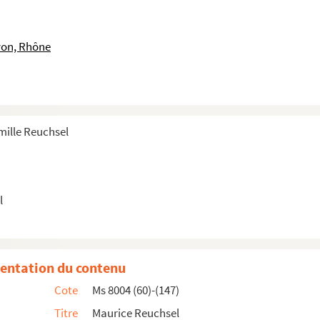
yon, Rhône
amille Reuchsel
 orgue
l
récitals
entation du contenu
Cote
Ms 8004 (60)-(147)
Titre
Maurice Reuchsel