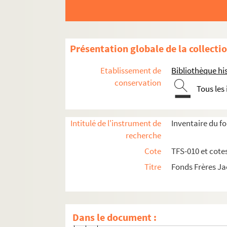
La chanson mécanisée
Chanson pour les enfants, l'hiver
Chanson sans calcium
Présentation globale de la collecti
Chansons paillardes
Etablissement de
Bibliothèque his
La chasse aux papillons
conservation
Tous les
Le chat, la belette et le petit lapin
La cigale et la fourmi
Intitulé de l'instrument de
Inventaire du f
Le cirque
recherche
Les cloches de Notre-Dame
Cote
TFS-010 et cote
La complainte du corsaire
Titre
Fonds Frères J
Le complexe de la truite
Le concert n'a pas été réussi (Compa
Le concours Lépine
Dans le document :
2-TFS-010-201. Partition