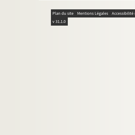
La grosse tête
Plan du site
Mentions Légales
Accessibilit
La guerre de 14-18
v 31.1.0
Guignol polka
Le héron
L'homme
L'homme au trapèze volant
L'homme-sandwich
L'huître et les plaideurs
Il fait beau à Paris
Il ne reste plus que la butte
L'île Saint-Louis
Inventaire
La jolie foire
Jour de colère