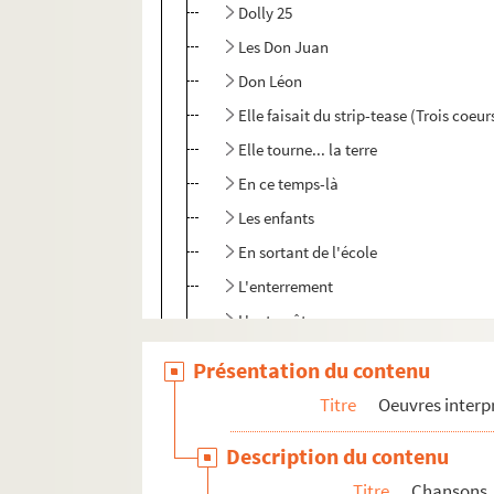
Dolly 25
Les Don Juan
Don Léon
Elle faisait du strip-tease (Trois coeur
Elle tourne... la terre
En ce temps-là
Les enfants
En sortant de l'école
L'enterrement
L'entrecôte
L'épervier
Présentation du contenu
Les épouvantails
Titre
Oeuvres interp
L'étrange concert ou On a assassiné 
Description du contenu
Eugénie de Beaulieu
Titre
Chansons
Exercices de style