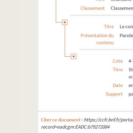
Classement
Classement
La fanfare
Faut bien qu'on vive
Titre
Le con
Faut tout ça
Présentation du
Parole
La femme du monde
contenu
Les fesses
Fredo
Cote
4
Le fric
Titre
S
Les gars du gang
s
La gavotte des bâtons blancs
Date
en
Général à vendre
Support
p
Le général Castagnettas
Les gentlemen de la nuit
La grenouille qui veut se faire aussi g
Citer ce document :
https://ccfr.bnf.fr/por
record=eadcgm:EADC:b79272084
Gros Jean comme devant