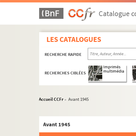
Catalogue co
LES CATALOGUES
RECHERCHE RAPIDE
Imprimés
5e arrondissement
multimédia
RECHERCHES CIBLÉES
6e arrondissement
7e arrondissement
Accueil CCFr
Avant 1945
13e arrondissement
>
14e arrondissement
Aire-Libre Montparnasse
Avant 1945
Bobino