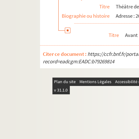
Titre
Théâtre de
Biographie ou histoire
Adresse : 2
Titre
Avant
Citer ce document :
https://ccfr.bnf.fr/por
record=eadcgm:EADC:b79269814
Plan du site
Mentions Légales
Accessibilit
v 31.1.0