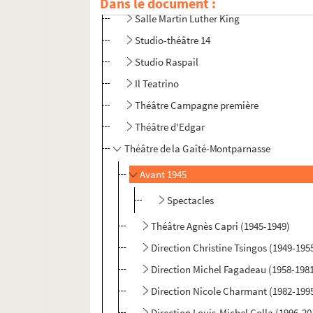
Dans le document :
Salle Martin Luther King
Studio-théâtre 14
Studio Raspail
Il Teatrino
Théâtre Campagne première
Théâtre d'Edgar
Théâtre de la Gaîté-Montparnasse
Avant 1945
Spectacles
Théâtre Agnès Capri (1945-1949)
Direction Christine Tsingos (1949-195
Direction Michel Fagadeau (1958-198
Direction Nicole Charmant (1982-199
Direction Louis-Michel Colla (1996-20.