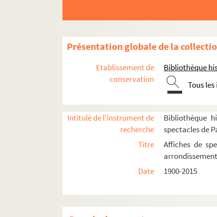
Café d'Edgar
Casino Montparnasse
Centre américain de Paris
Présentation globale de la collecti
Cité internationale universitaire de Paris
Comédie italienne
Etablissement de
Bibliothèque his
conservation
Edgar 3
Tous les
L'Entrepôt
Espace Gaité
Intitulé de l'instrument de
Bibliothèque hi
Le Grand Edgar
recherche
spectacles de P
Grand Théâtre d'Edgar
Titre
Affiches de spe
Le Guichet Montparnasse
arrondissemen
Le Lucernaire
Date
1900-2015
Mission bretonne Ti ar Vretoned
Le Petit Journal Montparnasse
Petit Montparnasse