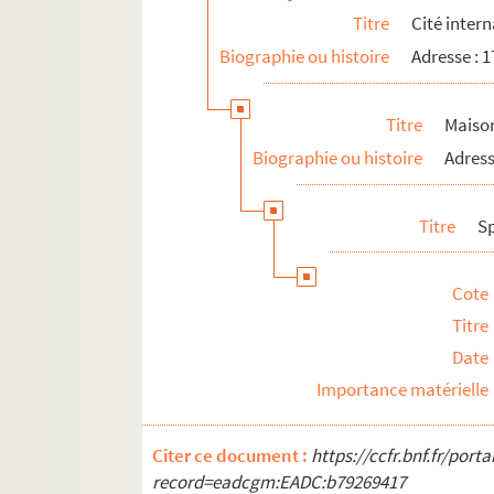
Titre
Cité intern
Théâtre 14 - Jean-Marie Serreau
Biographie ou histoire
Adresse : 
Théâtre de la Porte de Gentilly
Théâtre Rive gauche
Titre
Maison
Théâtre 3 sur 4
Biographie ou histoire
Adress
15e arrondissement
Titre
S
Cote
Titre
Date
Importance matérielle
Citer ce document :
https://ccfr.bnf.fr/por
record=eadcgm:EADC:b79269417