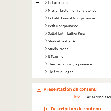
Le Lucernaire
Mission bretonne Ti ar Vretoned
Le Petit Journal Montparnasse
Petit Montparnasse
Salle Martin Luther King
Studio-théâtre 14
Studio Raspail
Il Teatrino
Théâtre Campagne première
Théâtre d'Edgar
Théâtre de la Gaîté-Montparnasse
Théâtre Montparnasse-Théâtre Montparn
Présentation du contenu
Théâtre 1931-1932
Titre
14e arrondiss
Théâtre Olmsted
Description du contenu
Théâtre Plaisance