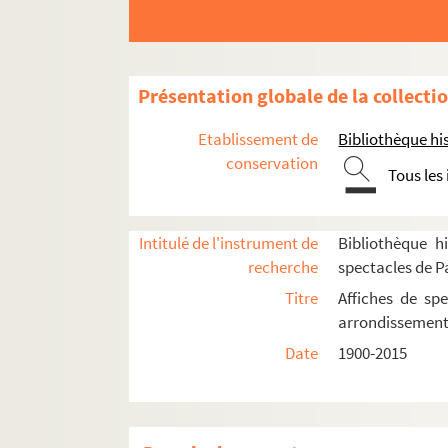
5e arrondissement
6e arrondissement
Présentation globale de la collecti
7e arrondissement
13e arrondissement
Etablissement de
Bibliothèque his
14e arrondissement
conservation
Tous les
Aire-Libre Montparnasse
Bobino
Intitulé de l'instrument de
Bibliothèque hi
Café d'Edgar
recherche
spectacles de P
Casino Montparnasse
Titre
Affiches de spe
Centre américain de Paris
arrondissemen
Cité internationale universitaire de Paris
Date
1900-2015
Fondation Deustch de la Meurthe
Maison de l'Allemagne