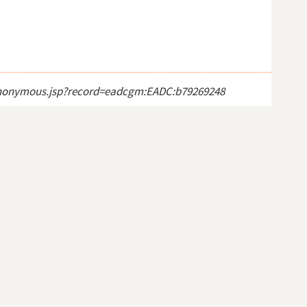
ct_anonymous.jsp?record=eadcgm:EADC:b79269248