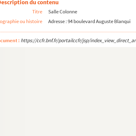
Description du contenu
Titre
Salle Colonne
ographie ou histoire
Adresse : 94 boulevard Auguste Blanqui
ocument :
https://ccfr.bnf.fr/portailccfr/jsp/index_view_dire