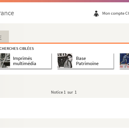
rance
Mon compte C
E
CHERCHES CIBLÉES
Imprimés
Base
multimédia
Patrimoine
Notice
1 sur 1