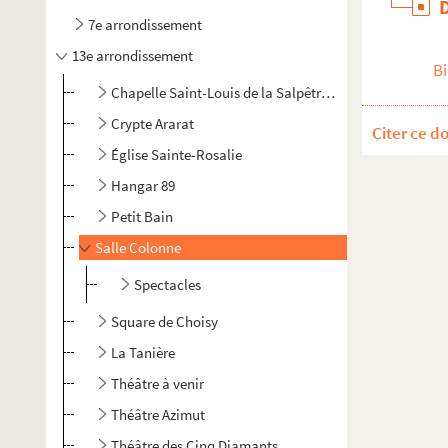
7e arrondissement
13e arrondissement
Bi
Chapelle Saint-Louis de la Salpêtrière
Crypte Ararat
Citer ce d
Église Sainte-Rosalie
Hangar 89
Petit Bain
Salle Colonne
Spectacles
Square de Choisy
La Tanière
Théâtre à venir
Théâtre Azimut
Théâtre des Cinq Diamants