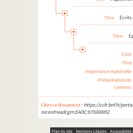
Titre
Écrits
Titre
É
Cote
Titre
Importance matérielle
Présentation du
contenu
Citer ce document :
https://ccfr.bnf.fr/por
record=eadcgm:EADC:b79269052
Plan du site
Mentions Légales
Accessibilit