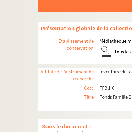
Présentation globale de la collecti
Etablissement de
Médiathèque mun
conservation
Tous les
Intitulé de l'instrument de
Inventaire du f
recherche
Cote
FFB 1-6
Titre
Fonds Famille 
Papiers relatifs à Claude-Marie-Philibert Babey
Dans le document :
Papiers et écrits pour la recherche en botan