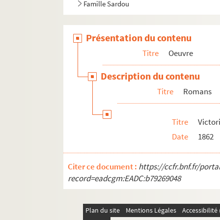
Famille Sardou
Présentation du contenu
Titre
Oeuvre
Description du contenu
Titre
Romans
Titre
Victor
Date
1862
Citer ce document :
https://ccfr.bnf.fr/por
record=eadcgm:EADC:b79269048
Plan du site
Mentions Légales
Accessibilit