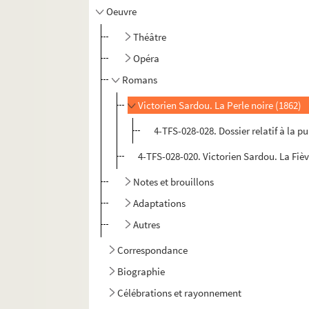
Oeuvre
Théâtre
Opéra
Romans
Victorien Sardou. La Perle noire (1862)
4-TFS-028-028. Dossier relatif à la p
4-TFS-028-020. Victorien Sardou. La Fièvr
Notes et brouillons
Adaptations
Autres
Correspondance
Biographie
Célébrations et rayonnement