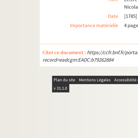
Nicola
Date
[1785]
Importance matérielle
4 pag
Citer ce document :
https://ccfr.bnf.fr/por
record=eadcgm:EADC:b79262884
Plan du site
Mentions Légales
Accessibilit
v 31.1.0