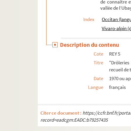
de connaître e
vallée de l’Uba
Index
Occitan (langu
Vivaro-alpin (d
Description du contenu
Cote
REY 5
Titre
"Drôleries
recueil de 
Date
1970 ou ap
Langue
français
Citer ce document :
https://ccfr.bnf.fr/por
record=eadcgm:EADC:b79257435