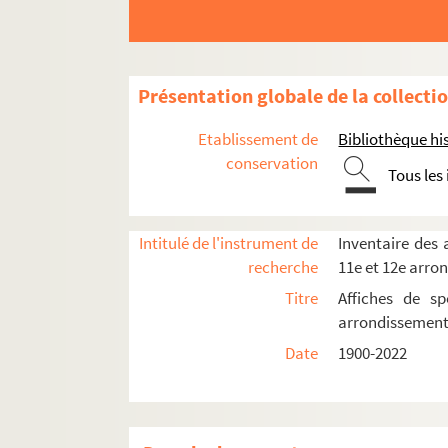
Théâtre du Chaudron
Théâtre de l'Epée de bois
Théâtre du Soleil
Présentation globale de la collecti
Spectacles
Etablissement de
Bibliothèque his
4-AFF-002378-(01). Angela et Ma
conservation
Tous les
4-AFF-002378-(02). Les atrides
4-AFF-002378-(03). Les bas-fonds
Intitulé de l'instrument de
Inventaire des a
4-AFF-002378-(04). La chance de
recherche
11e et 12e arro
4-AFF-002378-(20). David Copper
Titre
Affiches de sp
4-AFF-002378-(05). Le dernier ca
arrondissemen
4-AFF-002378-(06). Dom Juan ou l
Date
1900-2022
4-AFF-002378-(07). Les éphémère
4-AFF-002378-(08). Et soudain des
4-AFF-002378-(09). Histoires de f