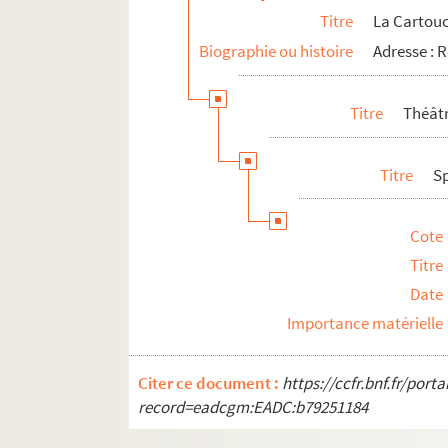
Titre
La Cartou
Biographie ou histoire
Adresse :
Titre
Théâtr
Titre
S
Cote
Titre
Date
Importance matérielle
Citer ce document :
https://ccfr.bnf.fr/por
record=eadcgm:EADC:b79251184