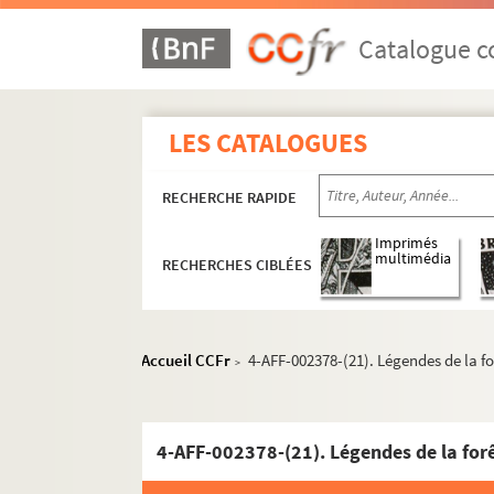
Catalogue co
LES CATALOGUES
8e arrondissement
RECHERCHE RAPIDE
9e arrondissement
Imprimés
10e arrondissement
multimédia
RECHERCHES CIBLÉES
11e arrondissement
12e arrondissement
Accueil CCFr
4-AFF-002378-(21). Légendes de la fo
>
American Center
Bois de Vincennes. Lac Daumesnil
La Cartoucherie
4-AFF-002378-(21). Légendes de la for
Théâtre de l'Aquarium