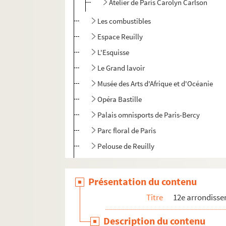
Atelier de Paris Carolyn Carlson
Les combustibles
Espace Reuilly
L'Esquisse
Le Grand lavoir
Musée des Arts d'Afrique et d'Océanie
Opéra Bastille
Palais omnisports de Paris-Bercy
Parc floral de Paris
Pelouse de Reuilly
Place Henri Frenay
Théâtre Douze-Maurice Ravel
Présentation du contenu
Théâtre musical Marsoulan
Titre
12e arrondiss
Théâtre de l'Opprimé
Description du contenu
Théâtre Traversière