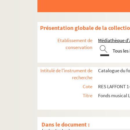
Partitions anciennes
Oeuvres lyriques
Présentation globale de la collecti
Opéras
Mélanges d'opéras
Etablissement de
Médiathèque d'a
conservation
Oeuvres en italien
Tous les
Recueil d'airs, d'ariettes et de duos
RES LAFFONT 74. Ariettes déta
Intitulé de l'instrument de
Catalogue du fo
RES LAFFONT 75. Ariettes dét
recherche
RES LAFFONT 76. Duos détaché
Cote
RES LAFFONT 1
RES LAFFONT 77. Ariettes extrait
Titre
Fonds musical 
RES LAFFONT 78. Première suite d
RES LAFFONT 79. Recueils d'airs.
Dans le document :
1. Recueil de deux arias extr