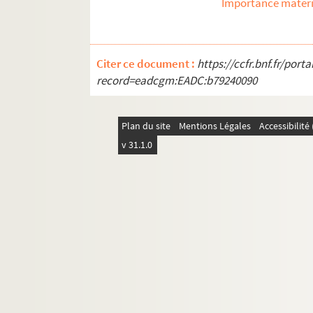
Importance matéri
Citer ce document :
https://ccfr.bnf.fr/por
record=eadcgm:EADC:b79240090
Plan du site
Mentions Légales
Accessibilit
v 31.1.0