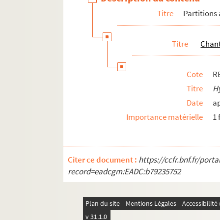
Titre
Partitions
Titre
Chant
Cote
R
Titre
Hy
Date
a
Importance matérielle
1 
Citer ce document :
https://ccfr.bnf.fr/por
record=eadcgm:EADC:b79235752
Plan du site
Mentions Légales
Accessibilit
v 31.1.0